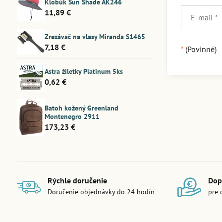
Klobúk Sun Shade AK246
11,89 €
Zrezávač na vlasy Miranda S1465
7,18 €
*
(Povinné)
Astra žiletky Platinum 5ks
0,62 €
Batoh kožený Greenland
Montenegro 2911
173,23 €
Rýchle doručenie
Dop
Doručenie objednávky do 24 hodín
pre 