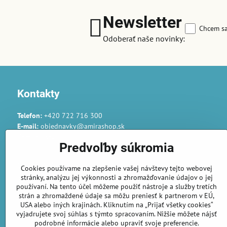
Newsletter
Chcem sa
Odoberať naše novinky:
Kontakty
Telefon:
+420 722 716 300
E-mail:
objednavky@amirashop.sk
Komunikace:
Predvoľby súkromia
česky, anglicky, rusky, španělsky, polsky
Provozovna:
Cookies používame na zlepšenie vašej návštevy tejto webovej
Gairaca s.r.o.
stránky, analýzu jej výkonnosti a zhromažďovanie údajov o jej
74253 Kunín 348
používaní. Na tento účel môžeme použiť nástroje a služby tretích
Česká republika
strán a zhromaždené údaje sa môžu preniesť k partnerom v EÚ,
USA alebo iných krajinách. Kliknutím na „Prijať všetky cookies“
vyjadrujete svoj súhlas s týmto spracovaním. Nižšie môžete nájsť
Objednávky
podrobné informácie alebo upraviť svoje preferencie.