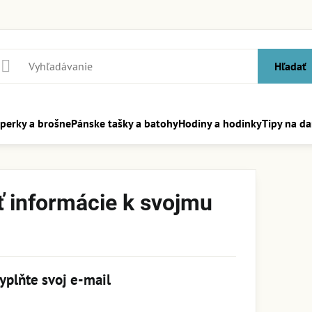
Hľadať
perky a brošne
Pánske tašky a batohy
Hodiny a hodinky
Tipy na da
ť informácie k svojmu
yplňte svoj e-mail