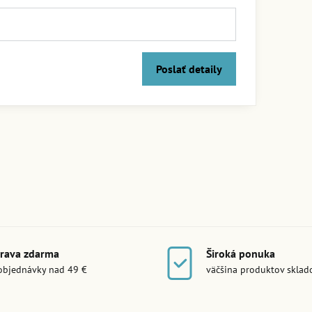
Poslať detaily
rava zdarma
Široká ponuka
objednávky nad 49 €
väčšina produktov skla