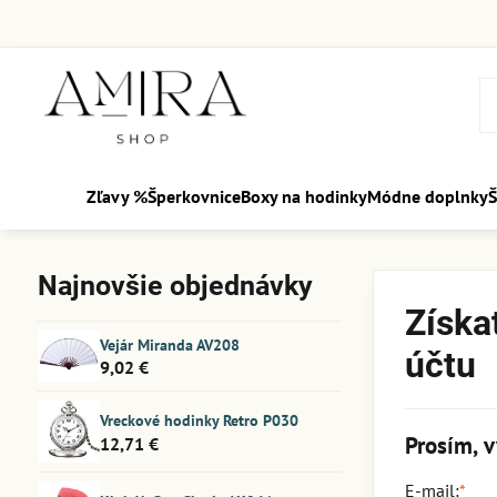
Zľavy %
Šperkovnice
Boxy na hodinky
Módne doplnky
Š
Najnovšie objednávky
Získa
Vejár Miranda AV208
účtu
9,02 €
Vreckové hodinky Retro P030
Prosím, v
12,71 €
E-mail:
*