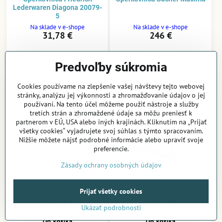
Lederwaren Diagona 20079-
5
Na sklade v e-shope
Na sklade v e-shope
31,78 €
246 €
Do košíka
Do košíka
Predvoľby súkromia
Cookies používame na zlepšenie vašej návštevy tejto webovej
stránky, analýzu jej výkonnosti a zhromažďovanie údajov o jej
používaní. Na tento účel môžeme použiť nástroje a služby
tretích strán a zhromaždené údaje sa môžu preniesť k
partnerom v EÚ, USA alebo iných krajinách. Kliknutím na „Prijať
všetky cookies“ vyjadrujete svoj súhlas s týmto spracovaním.
Nižšie môžete nájsť podrobné informácie alebo upraviť svoje
preferencie.
Zásady ochrany osobných údajov
Kazeta na okuliare Sacher
Šperkovnica Sacher Kathi
Vario 70028-21
Prijať všetky cookies
Na sklade v e-shope
Na sklade v e-shope
148,63 €
218,33 €
Ukázať podrobnosti
Do košíka
Do košíka