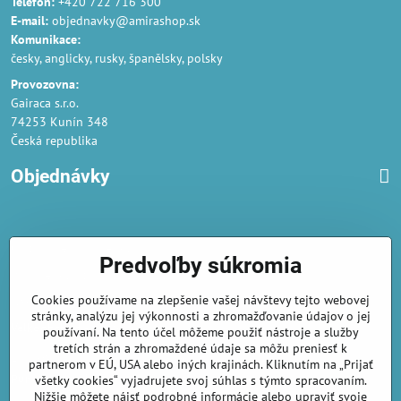
Telefon:
+420 722 716 300
E-mail:
objednavky@amirashop.sk
Komunikace:
česky, anglicky, rusky, španělsky, polsky
Provozovna:
Gairaca s.r.o.
74253 Kunín 348
Česká republika
Objednávky
Obchodné podmienky
Predvoľby súkromia
Podmienky ochrany osobných údajov
Cookies používame na zlepšenie vašej návštevy tejto webovej
Náklady na dodání a doba dodání
stránky, analýzu jej výkonnosti a zhromažďovanie údajov o jej
Veľkoobchod
- značka Gaira®
používaní. Na tento účel môžeme použiť nástroje a služby
tretích strán a zhromaždené údaje sa môžu preniesť k
AmiraShop je registrovaný na Puncovom úrade.
partnerom v EÚ, USA alebo iných krajinách. Kliknutím na „Prijať
Puncové značky
sú k nahliadnut
tu
.
všetky cookies“ vyjadrujete svoj súhlas s týmto spracovaním.
Nižšie môžete nájsť podrobné informácie alebo upraviť svoje