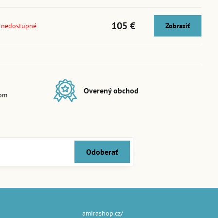
105 €
 nedostupné
Zobraziť
Overený obchod
dom
Odoberať
amirashop.cz/