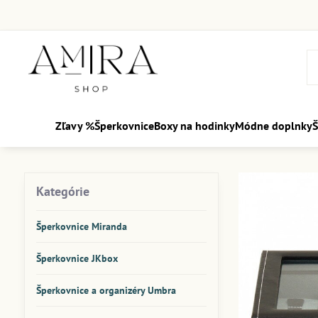
Zľavy %
Šperkovnice
Boxy na hodinky
Módne doplnky
Š
Kategórie
Šperkovnice Miranda
Šperkovnice JKbox
Šperkovnice a organizéry Umbra