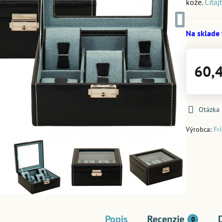
kože.
Čítaj
Na sklade
60,
Otázka
Výrobca:
Fr
Popis
Recenzie
0