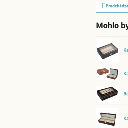
Predchádza
Mohlo by
K
K
B
K