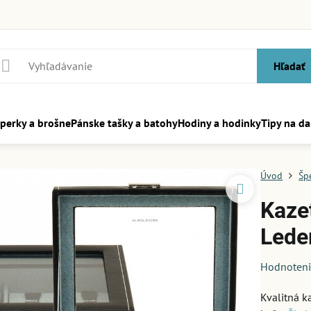
Hľadať
perky a brošne
Pánske tašky a batohy
Hodiny a hodinky
Tipy na da
Úvod
Šp
Kaze
Lede
Hodnoten
Kvalitná k