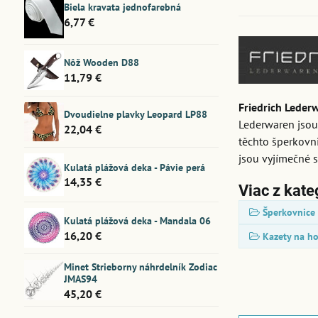
Biela kravata jednofarebná
6,77 €
Nôž Wooden D88
11,79 €
Friedrich Leder
Dvoudielne plavky Leopard LP88
Lederwaren jsou
22,04 €
těchto šperkovni
jsou vyjímečné 
Kulatá plážová deka - Pávie perá
14,35 €
Viac z kate
Šperkovnice
Kulatá plážová deka - Mandala 06
16,20 €
Kazety na h
Minet Strieborny náhrdelník Zodiac
JMAS94
45,20 €