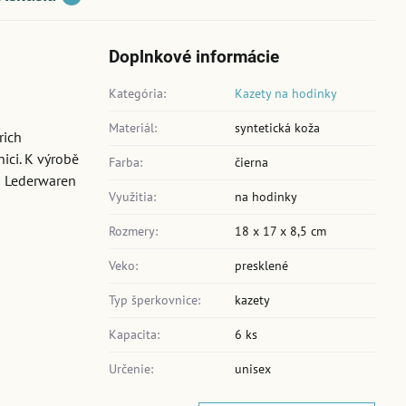
Doplnkové informácie
Kategória:
Kazety na hodinky
Materiál:
syntetická koža
rich
ici. K výrobě
Farba:
čierna
ch Lederwaren
Využitia:
na hodinky
Rozmery:
18 x 17 x 8,5 cm
Veko:
presklené
Typ šperkovnice:
kazety
Kapacita:
6 ks
Určenie:
unisex