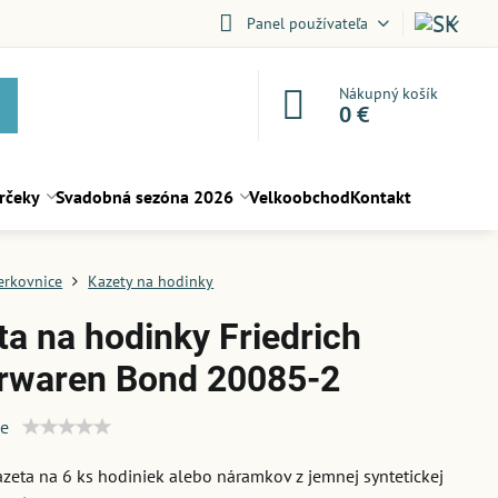
Panel používateľa
Nákupný košík
0 €
rčeky
Svadobná sezóna 2026
Velkoobchod
Kontakt
erkovnice
Kazety na hodinky
ta na hodinky Friedrich
rwaren Bond 20085-2
ie
azeta na 6 ks hodiniek alebo náramkov z jemnej syntetickej