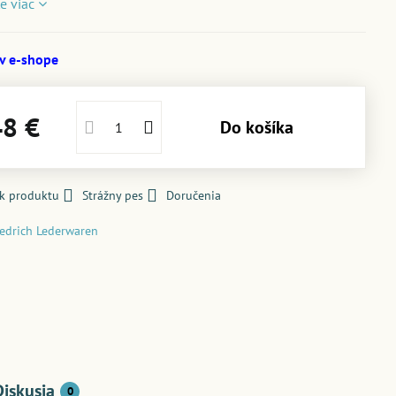
te viac
 v e-shope
48 €
Do košíka
 k produktu
Strážny pes
Doručenia
iedrich Lederwaren
Diskusia
0