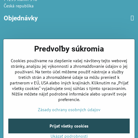
Česká republika
Objednávky
Obchodné podmienky
Predvoľby súkromia
Podmienky ochrany osobných údajov
Cookies používame na zlepšenie vašej návštevy tejto webovej
Náklady na dodání a doba dodání
stránky, analýzu jej výkonnosti a zhromažďovanie údajov o jej
Veľkoobchod
- značka Gaira®
používaní. Na tento účel môžeme použiť nástroje a služby
tretích strán a zhromaždené údaje sa môžu preniesť k
AmiraShop je registrovaný na Puncovom úrade.
partnerom v EÚ, USA alebo iných krajinách. Kliknutím na „Prijať
Puncové značky
sú k nahliadnut
tu
.
všetky cookies“ vyjadrujete svoj súhlas s týmto spracovaním.
Nižšie môžete nájsť podrobné informácie alebo upraviť svoje
preferencie.
amirashop.cz/
Zásady ochrany osobných údajov
Prijať všetky cookies
©
2026
Copyright
Predvoľby súkromia
Zásady ochrany osobných údajov
Ukázať podrobnosti