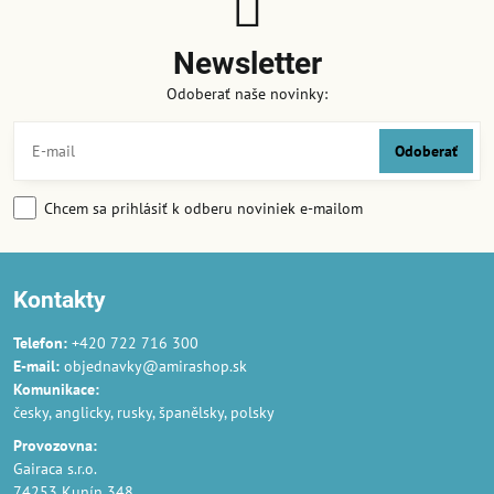
Newsletter
Odoberať naše novinky:
Odoberať
Chcem sa prihlásiť k odberu noviniek e-mailom
Kontakty
Telefon:
+420 722 716 300
E-mail:
objednavky@amirashop.sk
Komunikace:
česky, anglicky, rusky, španělsky, polsky
Provozovna:
Gairaca s.r.o.
74253 Kunín 348