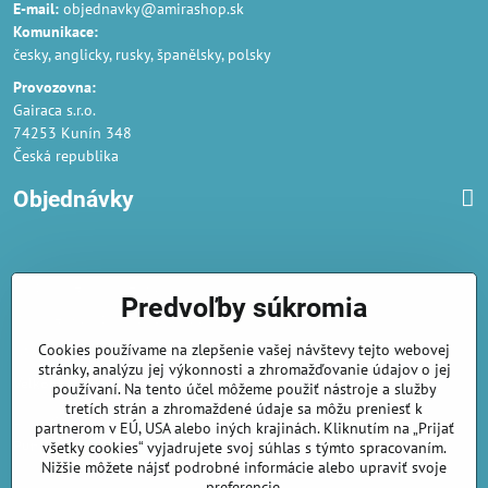
E-mail:
objednavky@amirashop.sk
Komunikace:
česky, anglicky, rusky, španělsky, polsky
Provozovna:
Gairaca s.r.o.
74253 Kunín 348
Česká republika
Objednávky
Obchodné podmienky
Predvoľby súkromia
Podmienky ochrany osobných údajov
Cookies používame na zlepšenie vašej návštevy tejto webovej
Náklady na dodání a doba dodání
stránky, analýzu jej výkonnosti a zhromažďovanie údajov o jej
Veľkoobchod
- značka Gaira®
používaní. Na tento účel môžeme použiť nástroje a služby
tretích strán a zhromaždené údaje sa môžu preniesť k
AmiraShop je registrovaný na Puncovom úrade.
partnerom v EÚ, USA alebo iných krajinách. Kliknutím na „Prijať
Puncové značky
sú k nahliadnut
tu
.
všetky cookies“ vyjadrujete svoj súhlas s týmto spracovaním.
Nižšie môžete nájsť podrobné informácie alebo upraviť svoje
preferencie.