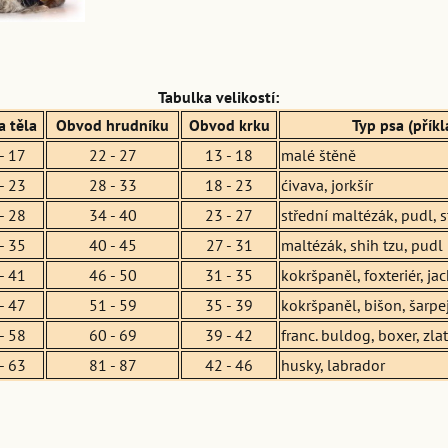
Tabulka velikostí:
a těla
Obvod hrudníku
Obvod krku
Typ psa (příkl
- 17
22 - 27
13 - 18
malé štěně
- 23
28 - 33
18 - 23
ćivava, jorkšír
- 28
34 - 40
23 - 27
střední maltézák, pudl, s
- 35
40 - 45
27 - 31
maltézák, shih tzu, pudl
- 41
46 - 50
31 - 35
kokršpaněl, foxteriér, jac
- 47
51 - 59
35 - 39
kokršpaněl, bišon, šarpe
- 58
60 - 69
39 - 42
franc. buldog, boxer, zlat
- 63
81 - 87
42 - 46
husky, labrador