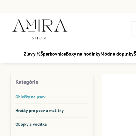
Zľavy %
Šperkovnice
Boxy na hodinky
Módne doplnky
Š
Kategórie
Oblečky na psov
Hračky pre psov a mačičky
Obojky a vodítka