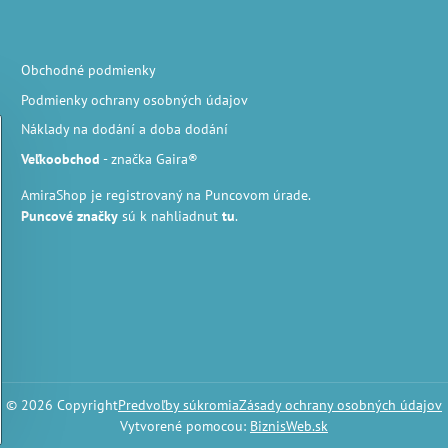
Obchodné podmienky
Podmienky ochrany osobných údajov
Náklady na dodání a doba dodání
Veľkoobchod
- značka Gaira®
AmiraShop je registrovaný na Puncovom úrade.
Puncové značky
sú k nahliadnut
tu
.
©
2026
Copyright
Predvoľby súkromia
Zásady ochrany osobných údajov
Vytvorené pomocou:
BiznisWeb.sk