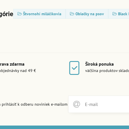
górie
Štvornohí miláčikovia
Oblečky na psov
Black 
rava zdarma
Široká ponuka
objednávky nad 49 €
väčšina produktov skla
 prihlásiť k odberu noviniek e-mailom