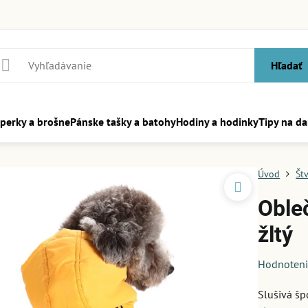
Hľadať
perky a brošne
Pánske tašky a batohy
Hodiny a hodinky
Tipy na da
Úvod
Št
Oble
žltý
Hodnoten
Slušivá šp