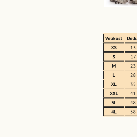
Velikost
Délk
XS
13 
S
17 
M
23 
L
28 
XL
35 
XXL
41 
3L
48 
4L
58 