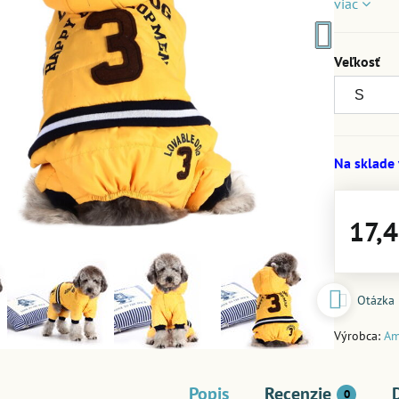
viac
Veľkosť
Na sklade
17,4
Otázka
Výrobca:
Am
Popis
Recenzie
0