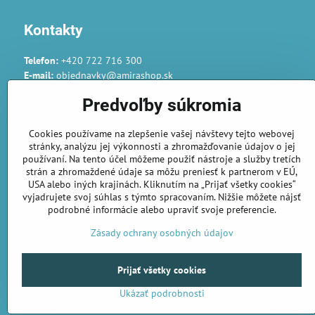
Kontakty
Telefon:
+420 722 716 300
E-mail:
objednavky@amirashop.sk
Komunikace:
Predvoľby súkromia
česky, anglicky, rusky, španělsky, polsky
Provozovna:
Cookies používame na zlepšenie vašej návštevy tejto webovej
Gairaca s.r.o.
stránky, analýzu jej výkonnosti a zhromažďovanie údajov o jej
74253 Kunín 348
používaní. Na tento účel môžeme použiť nástroje a služby tretích
Česká republika
strán a zhromaždené údaje sa môžu preniesť k partnerom v EÚ,
USA alebo iných krajinách. Kliknutím na „Prijať všetky cookies“
vyjadrujete svoj súhlas s týmto spracovaním. Nižšie môžete nájsť
Objednávky
podrobné informácie alebo upraviť svoje preferencie.
Stav objednávky
Zásady ochrany osobných údajov
Prijať všetky cookies
Ukázať podrobnosti