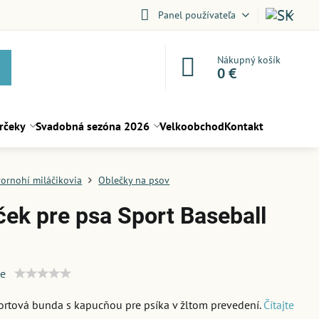
Panel používateľa
Nákupný košík
0 €
rčeky
Svadobná sezóna 2026
Velkoobchod
Kontakt
vornohí miláčikovia
Oblečky na psov
ček pre psa Sport Baseball
ie
ortová bunda s kapucňou pre psíka v žltom prevedení.
Čítajte