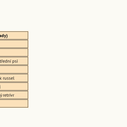
ady)
třední psi
k russel
j
ý retrívr