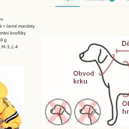
on
á + černé manžety
entní knoflíky
0 g
 M-3, L-4