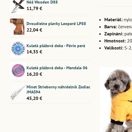
Nôž Wooden D88
11,79 €
Materiál:
nyl
Dvoudielne plavky Leopard LP88
Barva:
červen
22,04 €
Zapínání:
pat
Hmotnost:
20
Kulatá plážová deka - Pávie perá
Velikosti:
S-2,
14,35 €
Kulatá plážová deka - Mandala 06
16,20 €
Minet Strieborny náhrdelník Zodiac
JMAS94
45,20 €