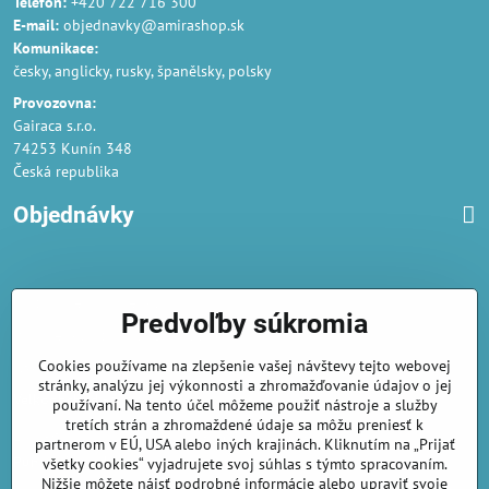
Telefon:
+420 722 716 300
E-mail:
objednavky@amirashop.sk
Komunikace:
česky, anglicky, rusky, španělsky, polsky
Provozovna:
Gairaca s.r.o.
74253 Kunín 348
Česká republika
Objednávky
Obchodné podmienky
Predvoľby súkromia
Podmienky ochrany osobných údajov
Cookies používame na zlepšenie vašej návštevy tejto webovej
Náklady na dodání a doba dodání
stránky, analýzu jej výkonnosti a zhromažďovanie údajov o jej
Veľkoobchod
- značka Gaira®
používaní. Na tento účel môžeme použiť nástroje a služby
tretích strán a zhromaždené údaje sa môžu preniesť k
AmiraShop je registrovaný na Puncovom úrade.
partnerom v EÚ, USA alebo iných krajinách. Kliknutím na „Prijať
Puncové značky
sú k nahliadnut
tu
.
všetky cookies“ vyjadrujete svoj súhlas s týmto spracovaním.
Nižšie môžete nájsť podrobné informácie alebo upraviť svoje