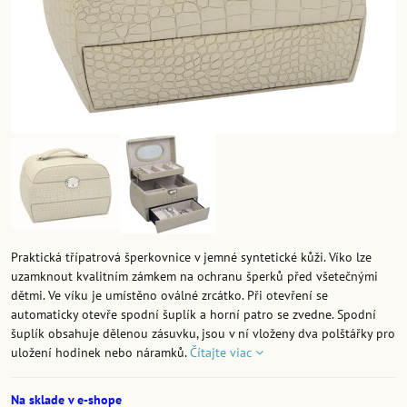
Praktická třípatrová šperkovnice v jemné syntetické kůži. Víko lze
uzamknout kvalitním zámkem na ochranu šperků před všetečnými
dětmi. Ve víku je umístěno oválné zrcátko. Při otevření se
automaticky otevře spodní šuplík a horní patro se zvedne. Spodní
šuplík obsahuje dělenou zásuvku, jsou v ní vloženy dva polštářky pro
uložení hodinek nebo náramků.
Čítajte viac
Na sklade v e-shope