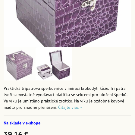
Praktická třípatrová šperkovnice v imiraci krokodýlí kůže. Tři patra
tvoří samostatně vyndávací platíčka se sekcemi pro uložení šperků.
Ve víku je umístěno praktické zrcátko. Na víku je ozdobné kovové
madlo pro snadné přenášení.
Čítajte viac
Na sklade v e-shope
39,16 €