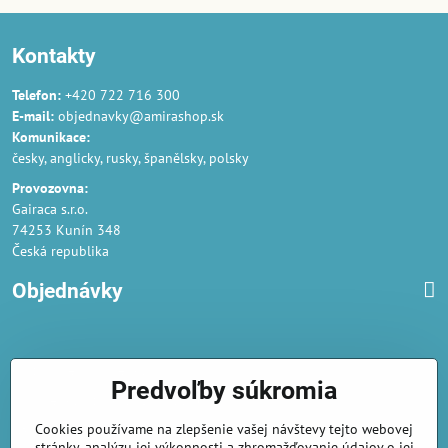
Kontakty
Telefon:
+420 722 716 300
E-mail:
objednavky@amirashop.sk
Komunikace:
česky, anglicky, rusky, španělsky, polsky
Provozovna:
Gairaca s.r.o.
74253 Kunín 348
Česká republika
Objednávky
Obchodné podmienky
Predvoľby súkromia
Podmienky ochrany osobných údajov
Cookies používame na zlepšenie vašej návštevy tejto webovej
Náklady na dodání a doba dodání
stránky, analýzu jej výkonnosti a zhromažďovanie údajov o jej