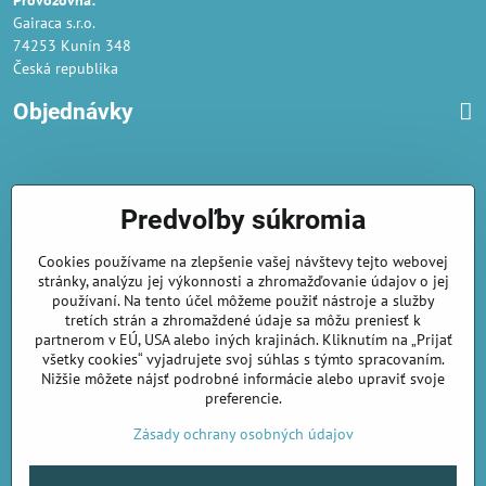
Provozovna:
Gairaca s.r.o.
74253 Kunín 348
Česká republika
Objednávky
Obchodné podmienky
Predvoľby súkromia
Podmienky ochrany osobných údajov
Cookies používame na zlepšenie vašej návštevy tejto webovej
Náklady na dodání a doba dodání
stránky, analýzu jej výkonnosti a zhromažďovanie údajov o jej
Veľkoobchod
- značka Gaira®
používaní. Na tento účel môžeme použiť nástroje a služby
tretích strán a zhromaždené údaje sa môžu preniesť k
AmiraShop je registrovaný na Puncovom úrade.
partnerom v EÚ, USA alebo iných krajinách. Kliknutím na „Prijať
Puncové značky
sú k nahliadnut
tu
.
všetky cookies“ vyjadrujete svoj súhlas s týmto spracovaním.
Nižšie môžete nájsť podrobné informácie alebo upraviť svoje
preferencie.
amirashop.cz/
Zásady ochrany osobných údajov