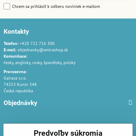
Chcem sa prihlásiť k odberu noviniek e-mailom
Kontakty
Telefon:
+420 722 716 300
E-mail:
objednavky@amirashop.sk
Komunikace:
česky, anglicky, rusky, španělsky, polsky
Provozovna:
Gairaca s.r.o.
74253 Kunín 348
Česká republika
Objednávky
Obchodné podmienky
Predvoľby súkromia