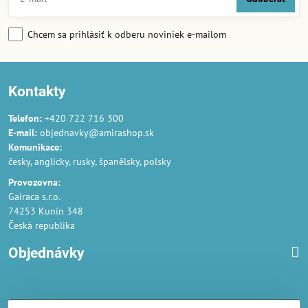
Chcem sa prihlásiť k odberu noviniek e-mailom
Kontakty
Telefon:
+420 722 716 300
E-mail:
objednavky@amirashop.sk
Komunikace:
česky, anglicky, rusky, španělsky, polsky
Provozovna:
Gairaca s.r.o.
74253 Kunín 348
Česká republika
Objednávky
Obchodné podmienky