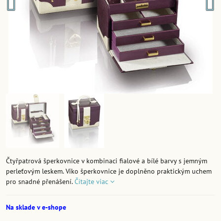
Čtyřpatrová šperkovnice v kombinaci fialové a bílé barvy s jemným
perleťovým leskem. Víko šperkovnice je doplněno praktickým uchem
pro snadné přenášení.
Čítajte viac
Na sklade v e-shope