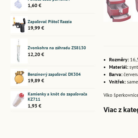
1,60 €
Zapaľovač Pištoľ Razzia
19,99 €
Zvonkohra na záhradu ZS8130
12,20 €
Rozměry:
16,5
Materiál:
synt
Barva:
červen
Benzínový zapaľovač DX304
19,89 €
Vnitřek:
samet
Kamienky a knôt do zapaľovača
Víko šperkovnic
KZ711
1,93 €
Viac z kate