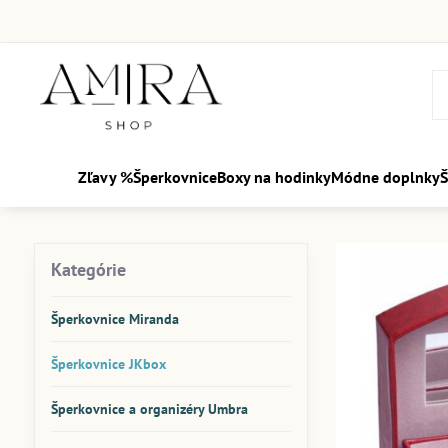
Zľavy %
Šperkovnice
Boxy na hodinky
Módne doplnky
Š
Kategórie
Šperkovnice Miranda
Šperkovnice JKbox
Šperkovnice a organizéry Umbra