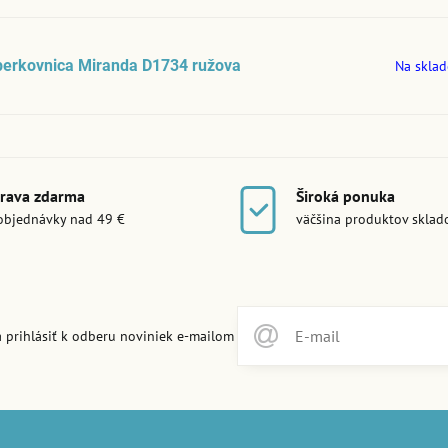
perkovnica Miranda D1734 ružova
Na sklad
rava zdarma
Široká ponuka
objednávky nad 49 €
väčšina produktov skla
 prihlásiť k odberu noviniek e-mailom