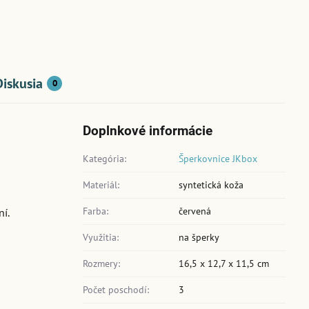
Diskusia
0
Doplnkové informácie
Kategória:
Šperkovnice JKbox
Materiál:
syntetická koža
Farba:
červená
í.
Využitia:
na šperky
Rozmery:
16,5 x 12,7 x 11,5 cm
Počet poschodí:
3