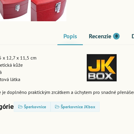
Popis
Recenzie
0
 x 12,7 x 11,5 cm
etická kůže
á
ová látka
e je doplněno praktickým zrcátkem a úchytem pro snadné přenášen
górie
Šperkovnice
Šperkovnice JKbox