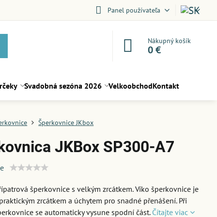
Panel používateľa
Nákupný košík
0 €
rčeky
Svadobná sezóna 2026
Velkoobchod
Kontakt
erkovnice
Šperkovnice JKbox
kovnica JKBox SP300-A7
ie
třípatrová šperkovnice s velkým zrcátkem. Víko šperkovnice je
raktickým zrcátkem a úchytem pro snadné přenášení. Při
perkovnice se automaticky vysune spodní část.
Čítajte viac