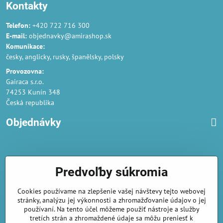
Kontakty
Telefon:
+420 722 716 300
E-mail:
objednavky@amirashop.sk
Komunikace:
česky, anglicky, rusky, španělsky, polsky
Provozovna:
Gairaca s.r.o.
74253 Kunín 348
Česká republika
Objednávky
Obchodné podmienky
Predvoľby súkromia
Podmienky ochrany osobných údajov
Cookies používame na zlepšenie vašej návštevy tejto webovej
Náklady na dodání a doba dodání
stránky, analýzu jej výkonnosti a zhromažďovanie údajov o jej
Veľkoobchod
- značka Gaira®
používaní. Na tento účel môžeme použiť nástroje a služby
tretích strán a zhromaždené údaje sa môžu preniesť k