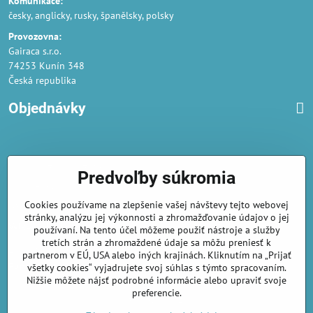
Komunikace:
česky, anglicky, rusky, španělsky, polsky
Provozovna:
Gairaca s.r.o.
74253 Kunín 348
Česká republika
Objednávky
Obchodné podmienky
Predvoľby súkromia
Podmienky ochrany osobných údajov
Cookies používame na zlepšenie vašej návštevy tejto webovej
Náklady na dodání a doba dodání
stránky, analýzu jej výkonnosti a zhromažďovanie údajov o jej
Veľkoobchod
- značka Gaira®
používaní. Na tento účel môžeme použiť nástroje a služby
tretích strán a zhromaždené údaje sa môžu preniesť k
AmiraShop je registrovaný na Puncovom úrade.
partnerom v EÚ, USA alebo iných krajinách. Kliknutím na „Prijať
Puncové značky
sú k nahliadnut
tu
.
všetky cookies“ vyjadrujete svoj súhlas s týmto spracovaním.
Nižšie môžete nájsť podrobné informácie alebo upraviť svoje
preferencie.
amirashop.cz/