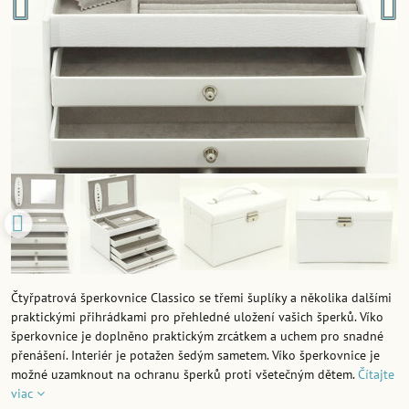
Čtyřpatrová šperkovnice Classico se třemi šuplíky a několika dalšími
praktickými přihrádkami pro přehledné uložení vašich šperků. Víko
šperkovnice je doplněno praktickým zrcátkem a uchem pro snadné
přenášení. Interiér je potažen šedým sametem. Víko šperkovnice je
možné uzamknout na ochranu šperků proti všetečným dětem.
Čítajte
viac