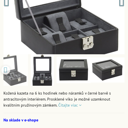
Kožená kazeta na 6 ks hodinek nebo náramků v černé barvě s
antracitovým interiérem. Prosklené víko je možné uzamknout
kvalitním pružinovým zámkem.
Čítajte viac
Na sklade v e-shope