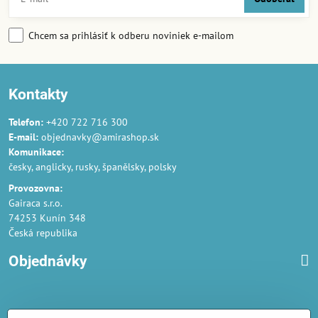
Chcem sa prihlásiť k odberu noviniek e-mailom
Kontakty
Telefon:
+420 722 716 300
E-mail:
objednavky@amirashop.sk
Komunikace:
česky, anglicky, rusky, španělsky, polsky
Provozovna:
Gairaca s.r.o.
74253 Kunín 348
Česká republika
Objednávky
Obchodné podmienky