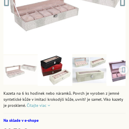
Kazeta na 6 ks hodinek nebo náramků. Povrch je vyroben z jemné
syntetické kůže v imitaci krokodýlí kůže, uvnitř je samet. Víko kazety
je prosklené.
Čítajte viac
Na sklade v e-shope