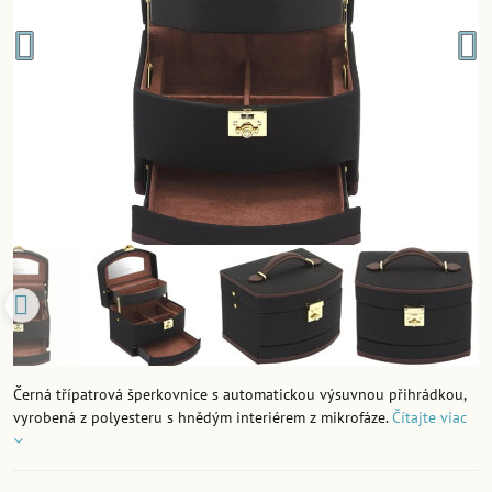
Černá třípatrová šperkovnice s automatickou výsuvnou přihrádkou,
vyrobená z polyesteru s hnědým interiérem z mikrofáze.
Čítajte viac