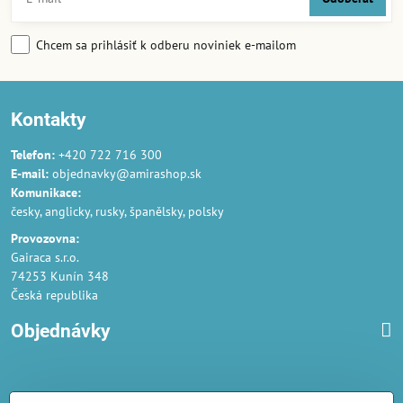
Chcem sa prihlásiť k odberu noviniek e-mailom
Kontakty
Telefon:
+420 722 716 300
E-mail:
objednavky@amirashop.sk
Komunikace:
česky, anglicky, rusky, španělsky, polsky
Provozovna:
Gairaca s.r.o.
74253 Kunín 348
Česká republika
Objednávky
Obchodné podmienky