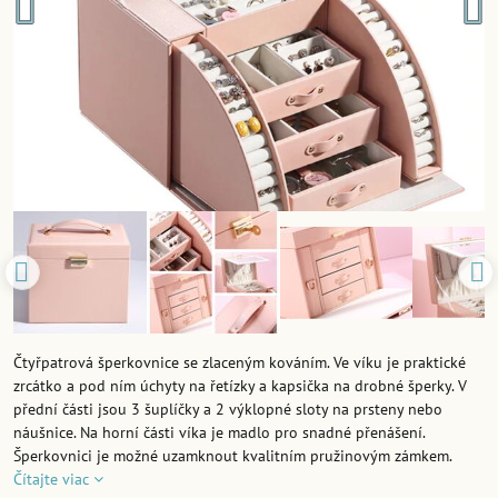
Čtyřpatrová šperkovnice se zlaceným kováním. Ve víku je praktické
zrcátko a pod ním úchyty na řetízky a kapsička na drobné šperky. V
přední části jsou 3 šuplíčky a 2 výklopné sloty na prsteny nebo
náušnice. Na horní části víka je madlo pro snadné přenášení.
Šperkovnici je možné uzamknout kvalitním pružinovým zámkem.
Čítajte viac