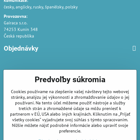
Komunikace:
česky, anglicky, rusky, španělsky, polsky
Provozovna:
Gairaca s.r.o.
74253 Kunín 348
Česká republika
Objednávky
Obchodné podmienky
Predvoľby súkromia
Podmienky ochrany osobných údajov
Cookies používame na zlepšenie vašej návštevy tejto webovej
Náklady na dodání a doba dodání
stránky, analýzu jej výkonnosti a zhromažďovanie údajov o jej
Veľkoobchod
- značka Gaira®
používaní. Na tento účel môžeme použiť nástroje a služby
tretích strán a zhromaždené údaje sa môžu preniesť k
AmiraShop je registrovaný na Puncovom úrade.
partnerom v EÚ, USA alebo iných krajinách. Kliknutím na „Prijať
Puncové značky
sú k nahliadnut
tu
.
všetky cookies“ vyjadrujete svoj súhlas s týmto spracovaním.
Nižšie môžete nájsť podrobné informácie alebo upraviť svoje
preferencie.
amirashop.cz/