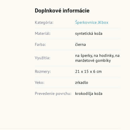
Doplnkové informácie
Kategória:
Šperkovnice JKbox
Materiál:
syntetická koža
Farba:
čierna
na šperky, na hodinky, na
Využitia:
manžetové gombíky
Rozmery:
21 x 15 x 6 cm
Veko:
zrkadlo
Prevedenie povrchu:
krokodílja koža