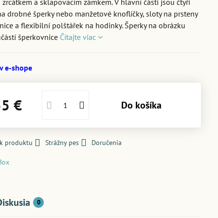
 zrcátkem a sklapovacím zámkem. V hlavní části jsou čtyři
na drobné šperky nebo manžetové knoflíčky, sloty na prsteny
ice a flexibilní polštářek na hodinky. Šperky na obrázku
částí šperkovnice
Čítajte viac
 v e-shope
55 €
Do košíka
 k produktu
Strážny pes
Doručenia
Box
Diskusia
0