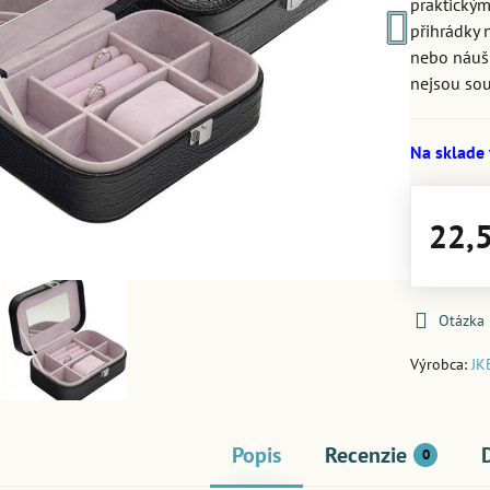
praktickým
přihrádky 
nebo náušn
nejsou sou
Na sklade
22,
Otázka
Výrobca:
JK
Popis
Recenzie
0