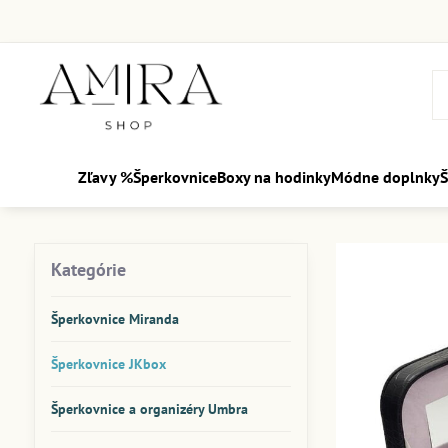
Zľavy %
Šperkovnice
Boxy na hodinky
Módne doplnky
Š
Kategórie
Šperkovnice Miranda
Šperkovnice JKbox
Šperkovnice a organizéry Umbra