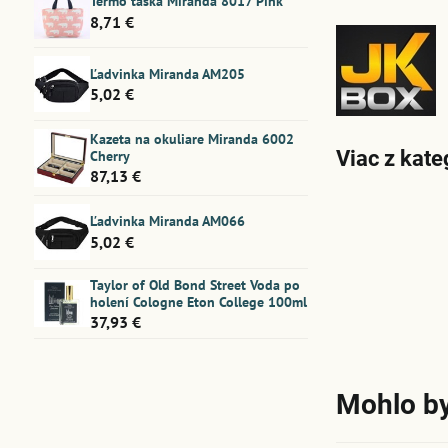
Termo taška Miranda 8017 Pink
8,71 €
Ľadvinka Miranda AM205
5,02 €
Kazeta na okuliare Miranda 6002
Viac z kate
Cherry
87,13 €
Ľadvinka Miranda AM066
5,02 €
Taylor of Old Bond Street Voda po
holení Cologne Eton College 100ml
37,93 €
Mohlo by