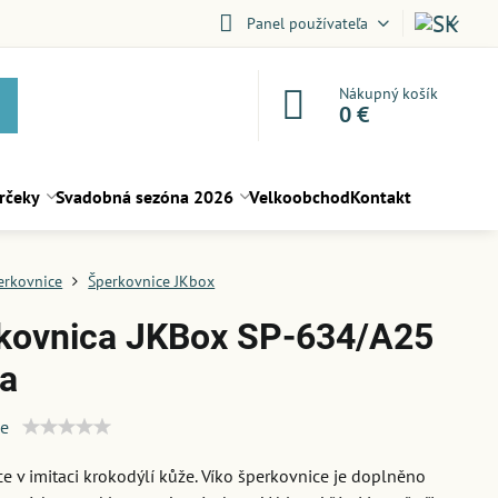
Panel používateľa
Nákupný košík
0 €
rčeky
Svadobná sezóna 2026
Velkoobchod
Kontakt
erkovnice
Šperkovnice JKbox
kovnica JKBox SP-634/A25
na
ie
e v imitaci krokodýlí kůže. Víko šperkovnice je doplněno