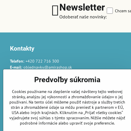
Newsletter
Chcem sa
Odoberať naše novinky:
Kontakty
Telefon:
+420 722 716 300
E-mail:
objednavky@amirashop.sk
Komunikace:
Predvoľby súkromia
česky, anglicky, rusky, španělsky, polsky
Provozovna:
Cookies používame na zlepšenie vašej návštevy tejto webovej
Gairaca s.r.o.
stránky, analýzu jej výkonnosti a zhromažďovanie údajov o jej
74253 Kunín 348
používaní. Na tento účel môžeme použiť nástroje a služby tretích
Česká republika
strán a zhromaždené údaje sa môžu preniesť k partnerom v EÚ,
USA alebo iných krajinách. Kliknutím na „Prijať všetky cookies“
vyjadrujete svoj súhlas s týmto spracovaním. Nižšie môžete nájsť
Objednávky
podrobné informácie alebo upraviť svoje preferencie.