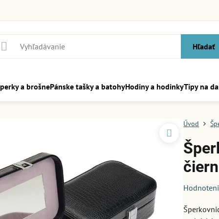
Hľadať
perky a brošne
Pánske tašky a batohy
Hodiny a hodinky
Tipy na da
Úvod
Šp
Šper
čier
Hodnoten
Šperkovnic