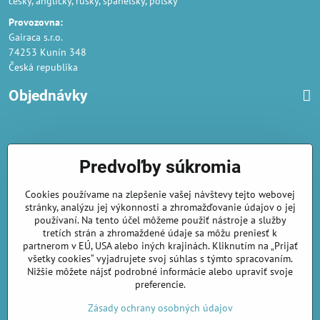
česky, anglicky, rusky, španělsky, polsky
Provozovna:
Gairaca s.r.o.
74253 Kunín 348
Česká republika
Objednávky
Obchodné podmienky
Predvoľby súkromia
Podmienky ochrany osobných údajov
Cookies používame na zlepšenie vašej návštevy tejto webovej
Náklady na dodání a doba dodání
stránky, analýzu jej výkonnosti a zhromažďovanie údajov o jej
Veľkoobchod
- značka Gaira®
používaní. Na tento účel môžeme použiť nástroje a služby
tretích strán a zhromaždené údaje sa môžu preniesť k
AmiraShop je registrovaný na Puncovom úrade.
partnerom v EÚ, USA alebo iných krajinách. Kliknutím na „Prijať
Puncové značky
sú k nahliadnut
tu
.
všetky cookies“ vyjadrujete svoj súhlas s týmto spracovaním.
Nižšie môžete nájsť podrobné informácie alebo upraviť svoje
preferencie.
amirashop.cz/
Zásady ochrany osobných údajov