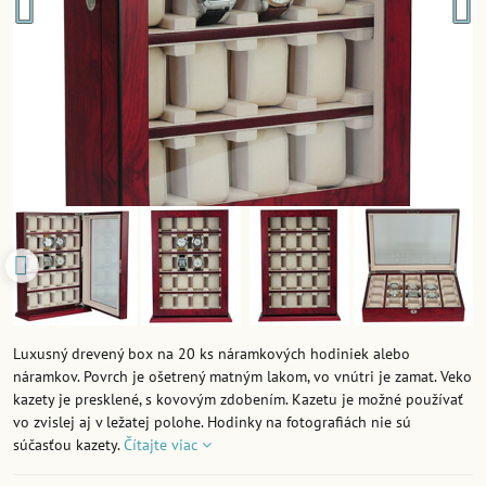
Luxusný drevený box na 20 ks náramkových hodiniek alebo
náramkov. Povrch je ošetrený matným lakom, vo vnútri je zamat. Veko
kazety je presklené, s kovovým zdobením. Kazetu je možné používať
vo zvislej aj v ležatej polohe. Hodinky na fotografiách nie sú
súčasťou kazety.
Čítajte viac