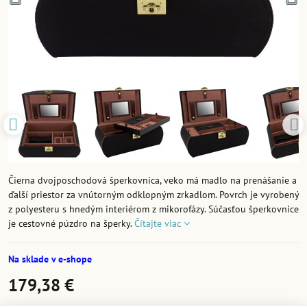
Čierna dvojposchodová šperkovnica, veko má madlo na prenášanie a
ďalší priestor za vnútorným odklopným zrkadlom. Povrch je vyrobený
z polyesteru s hnedým interiérom z mikorofázy. Súčasťou šperkovnice
je cestovné púzdro na šperky.
Čítajte viac
Na sklade v e-shope
179,38 €