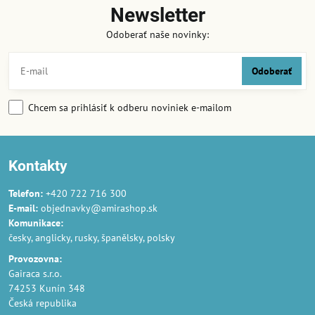
Newsletter
Odoberať naše novinky:
Odoberať
Chcem sa prihlásiť k odberu noviniek e-mailom
Kontakty
Telefon:
+420 722 716 300
E-mail:
objednavky@amirashop.sk
Komunikace:
česky, anglicky, rusky, španělsky, polsky
Provozovna:
Gairaca s.r.o.
74253 Kunín 348
Česká republika