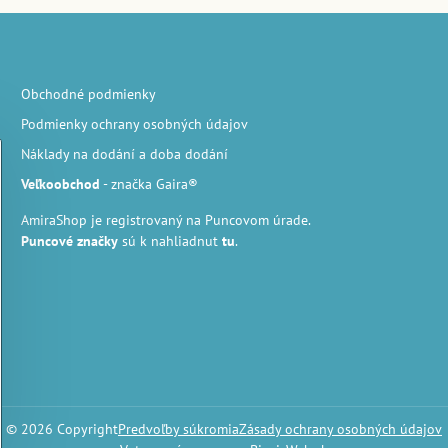
Obchodné podmienky
Podmienky ochrany osobných údajov
Náklady na dodání a doba dodání
Veľkoobchod
- značka Gaira®
AmiraShop je registrovaný na Puncovom úrade.
Puncové značky
sú k nahliadnut
tu
.
©
2026
Copyright
Predvoľby súkromia
Zásady ochrany osobných údajov