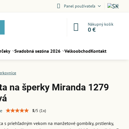
Panel používateľa
Nákupný košík
0 €
rčeky
Svadobná sezóna 2026
Velkoobchod
Kontakt
erkovnice
ta na šperky Miranda 1279
vá
ie
5
/
5
(
1
x)
ca s priehľadným vekom na manžetové gombíky, prstienky,