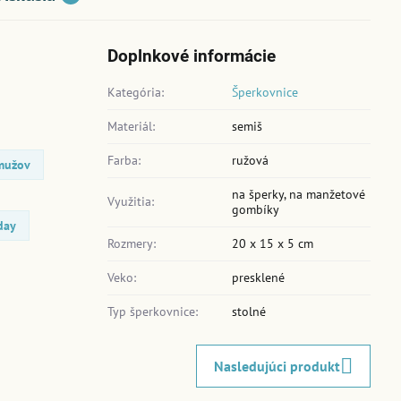
Doplnkové informácie
Kategória:
Šperkovnice
Materiál:
semiš
Farba:
ružová
 mužov
na šperky, na manžetové
Využitia:
gombíky
day
Rozmery:
20 x 15 x 5 cm
Veko:
presklené
Typ šperkovnice:
stolné
Nasledujúci produkt