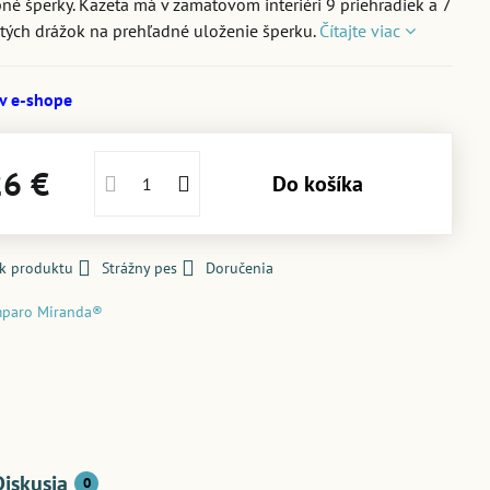
né šperky. Kazeta má v zamatovom interiéri 9 priehradiek a 7
tých drážok na prehľadné uloženie šperku.
Čítajte viac
 v e-shope
26 €
Do košíka
 k produktu
Strážny pes
Doručenia
paro Miranda®
Diskusia
0