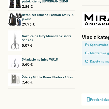
pútok, čierny JEWORGANIZER-B
2,56 €
Batoh cez rameno Fashion AM29 2.
jakost
29,93 €
Nožnice na fúzy Miranda Scissors
Viac z kate
SC3267
Šperkovnice
5,07 €
Manžetové g
Skladacie nožnice W518
Kazety na m
3,60 €
Žiletky Mühle Razor Blades - 10 ks
2,46 €
Predchádza