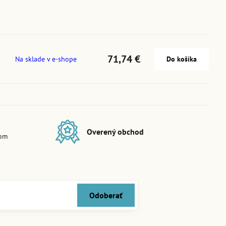
71,74 €
Na sklade v e-shope
Do košíka
Overený obchod
dom
Odoberať