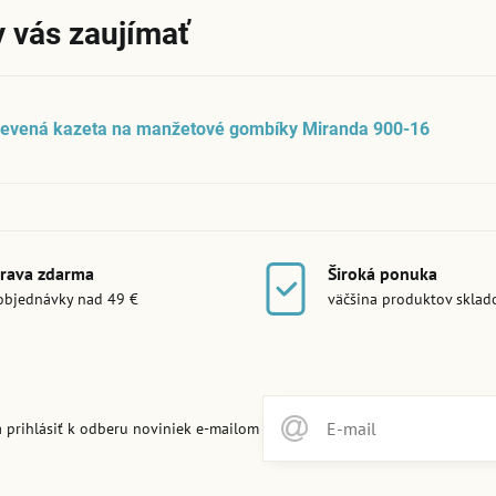
 vás zaujímať
revená kazeta na manžetové gombíky Miranda 900-16
rava zdarma
Široká ponuka
objednávky nad 49 €
väčšina produktov skla
 prihlásiť k odberu noviniek e-mailom