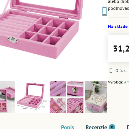
alebo drob
podlhovas
Na sklade
31,
Otázka
Výrobca:
Am
Popis
Recenzie
0