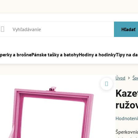
Hľadať
perky a brošne
Pánske tašky a batohy
Hodiny a hodinky
Tipy na da
Úvod
Šp
Kaze
ružo
Hodnoten
Šperkovni