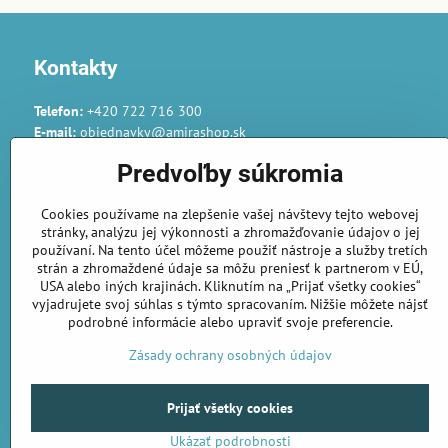
Kontakty
Telefon:
+420 722 716 300
E-mail:
objednavky@amirashop.sk
Komunikace:
Predvoľby súkromia
česky, anglicky, rusky, španělsky, polsky
Provozovna:
Cookies používame na zlepšenie vašej návštevy tejto webovej
Gairaca s.r.o.
stránky, analýzu jej výkonnosti a zhromažďovanie údajov o jej
74253 Kunín 348
používaní. Na tento účel môžeme použiť nástroje a služby tretích
Česká republika
strán a zhromaždené údaje sa môžu preniesť k partnerom v EÚ,
USA alebo iných krajinách. Kliknutím na „Prijať všetky cookies“
vyjadrujete svoj súhlas s týmto spracovaním. Nižšie môžete nájsť
Objednávky
podrobné informácie alebo upraviť svoje preferencie.
Stav objednávky
Zásady ochrany osobných údajov
Prijať všetky cookies
Ukázať podrobnosti