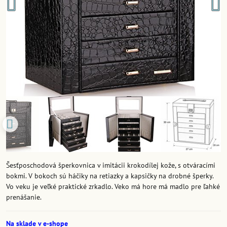
Šesťposchodová šperkovnica v imitácii krokodílej kože, s otváracími
bokmi. V bokoch sú háčiky na retiazky a kapsičky na drobné šperky.
Vo veku je veľké praktické zrkadlo. Veko má hore má madlo pre ľahké
prenášanie.
Na sklade v e-shope