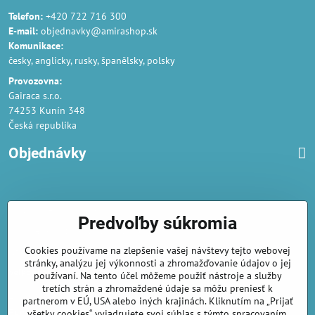
Telefon:
+420 722 716 300
E-mail:
objednavky@amirashop.sk
Komunikace:
česky, anglicky, rusky, španělsky, polsky
Provozovna:
Gairaca s.r.o.
74253 Kunín 348
Česká republika
Objednávky
Obchodné podmienky
Predvoľby súkromia
Podmienky ochrany osobných údajov
Cookies používame na zlepšenie vašej návštevy tejto webovej
Náklady na dodání a doba dodání
stránky, analýzu jej výkonnosti a zhromažďovanie údajov o jej
Veľkoobchod
- značka Gaira®
používaní. Na tento účel môžeme použiť nástroje a služby
tretích strán a zhromaždené údaje sa môžu preniesť k
AmiraShop je registrovaný na Puncovom úrade.
partnerom v EÚ, USA alebo iných krajinách. Kliknutím na „Prijať
Puncové značky
sú k nahliadnut
tu
.
všetky cookies“ vyjadrujete svoj súhlas s týmto spracovaním.