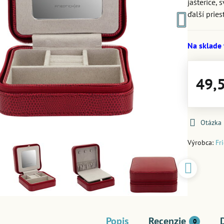
jašterice,
ďalší prie
Na sklade
49,
Otázka
Výrobca:
Fr
Popis
Recenzie
0