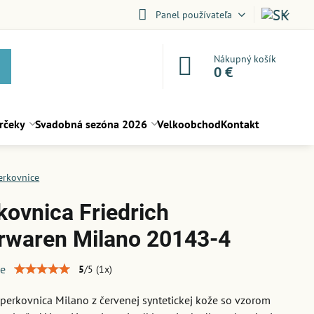
Panel používateľa
Nákupný košík
0 €
rčeky
Svadobná sezóna 2026
Velkoobchod
Kontakt
erkovnice
kovnica Friedrich
rwaren Milano 20143-4
ie
5
/
5
(
1
x)
perkovnica Milano z červenej syntetickej kože so vzorom