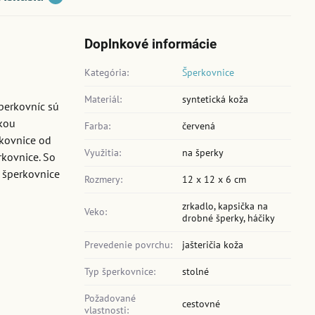
Doplnkové informácie
Kategória:
Šperkovnice
Materiál:
syntetická koža
perkovníc sú
ukou
Farba:
červená
rkovnice od
Využitia:
na šperky
rkovnice. So
e šperkovnice
Rozmery:
12 x 12 x 6 cm
zrkadlo, kapsička na
Veko:
drobné šperky, háčiky
Prevedenie povrchu:
jašteričia koža
Typ šperkovnice:
stolné
Požadované
cestovné
vlastnosti: