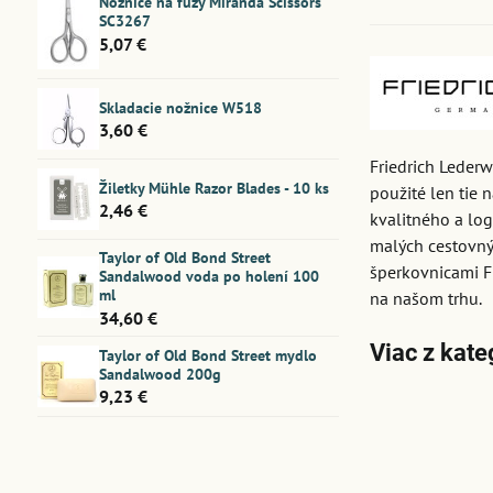
Nožnice na fúzy Miranda Scissors
SC3267
5,07 €
Skladacie nožnice W518
3,60 €
Friedrich Leder
Žiletky Mühle Razor Blades - 10 ks
použité len tie 
2,46 €
kvalitného a lo
malých cestovný
Taylor of Old Bond Street
šperkovnicami Fr
Sandalwood voda po holení 100
ml
na našom trhu.
34,60 €
Viac z kate
Taylor of Old Bond Street mydlo
Sandalwood 200g
9,23 €