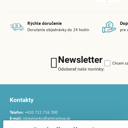
Rýchle doručenie
Dop
Doručenie objednávky do 24 hodín
pre 
Newsletter
Chcem sa
Odoberať naše novinky:
Kontakty
Telefon:
+420 722 716 300
E-mail:
objednavky@amirashop.sk
Komunikace: