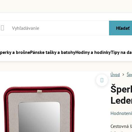
Hľadať
perky a brošne
Pánske tašky a batohy
Hodiny a hodinky
Tipy na da
Úvod
Šp
Šper
Lede
Hodnoten
Cestovná š