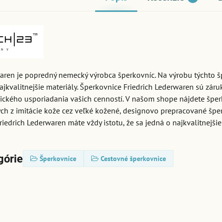
waren je popredný nemecký výrobca šperkovníc. Na výrobu týchto š
najkvalitnejšie materiály. Šperkovnice Friedrich Lederwaren sú zár
gického usporiadania vašich cenností. V našom shope nájdete špe
ch z imitácie kože cez veľké kožené, designovo prepracované špe
iedrich Lederwaren máte vždy istotu, že sa jedná o najkvalitnejši
górie
Šperkovnice
Cestovné šperkovnice