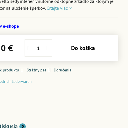
 svetlo šedý interiér, vnútorné odklopné zrkadlo za ktorým je
stor na uloženie šperkov.
Čítajte viac
 v e-shope
50 €
Do košíka
 k produktu
Strážny pes
Doručenia
iedrich Lederwaren
Diskusia
0