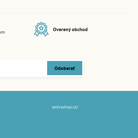
Overený obchod
dom
Odoberať
amirashop.cz/