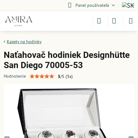
Panel používateľa
Kazety na hodinky
Naťahovač hodiniek Designhütte
San Diego 70005-53
Hodnotenie
5
/
5
(
3
x)