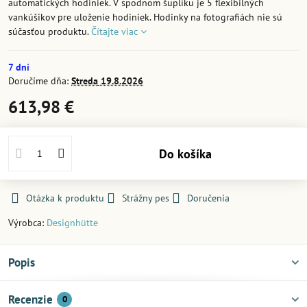
automatických hodiniek. V spodnom šuplíku je 5 flexibilných
vankúšikov pre uloženie hodiniek. Hodinky na fotografiách nie sú
súčasťou produktu.
Čítajte viac
7 dní
Doručíme dňa:
Streda
19.8.2026
613,98 €
Do košíka
Otázka k produktu
Strážny pes
Doručenia
Výrobca:
Designhütte
Popis
Recenzie
0