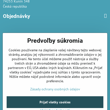
74253 Kunín 348
Česká republika
Objednávky
Obchodné podmienky
Predvoľby súkromia
Podmienky ochrany osobných údajov
Cookies používame na zlepšenie vašej návštevy tejto webovej
Náklady na dodání a doba dodání
stránky, analýzu jej výkonnosti a zhromažďovanie údajov o jej
Veľkoobchod
- značka Gaira®
používaní. Na tento účel môžeme použiť nástroje a služby
tretích strán a zhromaždené údaje sa môžu preniesť k
AmiraShop je registrovaný na Puncovom úrade.
partnerom v EÚ, USA alebo iných krajinách. Kliknutím na „Prijať
Puncové značky
sú k nahliadnut
tu
.
všetky cookies“ vyjadrujete svoj súhlas s týmto spracovaním.
Nižšie môžete nájsť podrobné informácie alebo upraviť svoje
preferencie.
amirashop.cz/
Zásady ochrany osobných údajov
©
2026
Copyright
Prijať všetky cookies
Predvoľby súkromia
Zásady ochrany osobných údajov