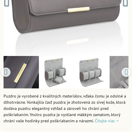
Puzdro je vyrobené z kvalitných materiálov, vďaka čomu je odolné a
dlhotrvácne. Vonkajšia časť puzdra je zhotovená zo sivej kože, ktorá
dodáva puzdru elegantný vzhľad a zároveň ho chráni pred
poškriabaním. Vnútro puzdra je vystlané mäkkým zamatom, ktorý
chráni vaše hodinky pred poškriabaním a nárazmi.
Čítajte viac