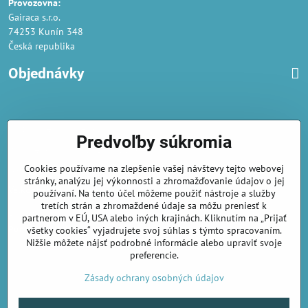
Provozovna:
Gairaca s.r.o.
74253 Kunín 348
Česká republika
Objednávky
Obchodné podmienky
Predvoľby súkromia
Podmienky ochrany osobných údajov
Cookies používame na zlepšenie vašej návštevy tejto webovej
Náklady na dodání a doba dodání
stránky, analýzu jej výkonnosti a zhromažďovanie údajov o jej
Veľkoobchod
- značka Gaira®
používaní. Na tento účel môžeme použiť nástroje a služby
tretích strán a zhromaždené údaje sa môžu preniesť k
AmiraShop je registrovaný na Puncovom úrade.
partnerom v EÚ, USA alebo iných krajinách. Kliknutím na „Prijať
Puncové značky
sú k nahliadnut
tu
.
všetky cookies“ vyjadrujete svoj súhlas s týmto spracovaním.
Nižšie môžete nájsť podrobné informácie alebo upraviť svoje
preferencie.
amirashop.cz/
Zásady ochrany osobných údajov