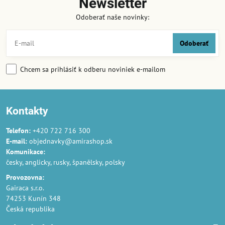
Newsletter
Odoberať naše novinky:
Odoberať
Chcem sa prihlásiť k odberu noviniek e-mailom
Kontakty
Telefon:
+420 722 716 300
E-mail:
objednavky@amirashop.sk
Komunikace:
česky, anglicky, rusky, španělsky, polsky
Provozovna:
Gairaca s.r.o.
74253 Kunín 348
Česká republika