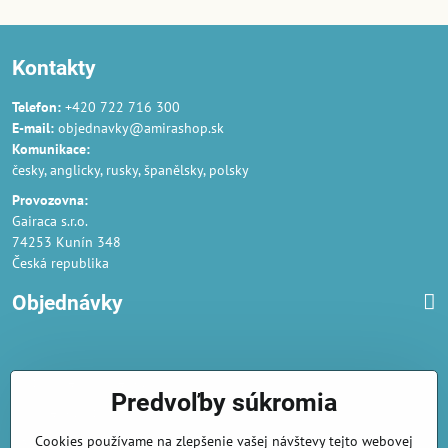
Kontakty
Telefon:
+420 722 716 300
E-mail:
objednavky@amirashop.sk
Komunikace:
česky, anglicky, rusky, španělsky, polsky
Provozovna:
Gairaca s.r.o.
74253 Kunín 348
Česká republika
Objednávky
Obchodné podmienky
Predvoľby súkromia
Podmienky ochrany osobných údajov
Cookies používame na zlepšenie vašej návštevy tejto webovej
Náklady na dodání a doba dodání