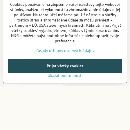
Cookies používame na zlepšenie vašej návštevy tejto webovej
stránky, analýzu jej výkonnosti a zhromažďovanie údajov o jej
používaní. Na tento účel môžeme použiť nástroje a služby
tretích strán a zhromaždené údaje sa môžu preniesť k
partnerom v EÚ, USA alebo iných krajinách. Kliknutím na „Prijať
všetky cookies“ vyjadrujete svoj súhlas s týmto spracovaním.
Nižšie môžete nájsť podrobné informácie alebo upraviť svoje
preferencie.
Detský set kravata a traky
Detský set motýlik, kravata a
Zásady ochrany osobných údajov
Musicus 05
traky H001 čierny
Na sklade v e-shope
Na sklade v e-shope
11,90 €
10,76 €
Prijať všetky cookies
Do košíka
Do košíka
Ukázať podrobnosti