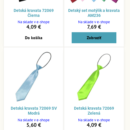
Detská kravata 72069
Detský set motýlik a kravata
Čierna
AM236
Na sklade v e-shope
Na sklade v e-shope
4,09 €
7,69 €
Do košíka
Zobraziť
Detská kravata 72069 SV
Detská kravata 72069
Modrá
Zelená
Na sklade v e-shope
Na sklade v e-shope
5,60 €
4,09 €