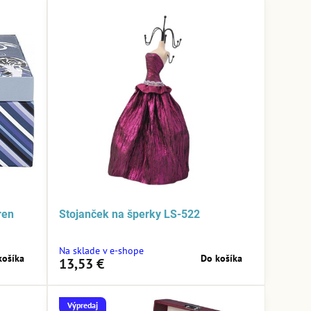
ren
Stojanček na šperky LS-522
Na sklade v e-shope
košíka
Do košíka
13,53 €
Výpredaj