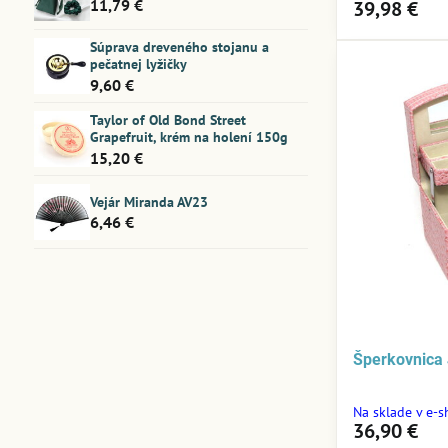
11,79 €
39,98 €
Súprava dreveného stojanu a
pečatnej lyžičky
9,60 €
Taylor of Old Bond Street
Grapefruit, krém na holení 150g
15,20 €
Vejár Miranda AV23
6,46 €
Šperkovnica
Na sklade v e-
36,90 €