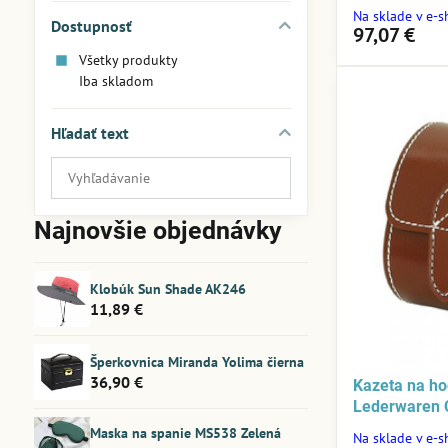
Na sklade v e-
Dostupnosť
97,07 €
Všetky produkty
Iba skladom
Hľadať text
Prehľadať
výsledky
filtra
Najnovšie objednávky
fulltextom
Klobúk Sun Shade AK246
11,89 €
Šperkovnica Miranda Yolima čierna
36,90 €
Kazeta na ho
Lederwaren 
Maska na spanie MS538 Zelená
Na sklade v e-