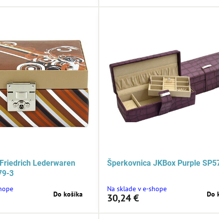
Friedrich Lederwaren
Šperkovnica JKBox Purple SP5
79-3
shope
Na sklade v e-shope
Do košíka
Do 
30,24 €