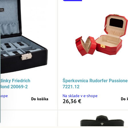
dinky Friedrich
Šperkovnica Rudorfer Passione
Bond 20069-2
7221.12
shope
Na sklade v e-shope
Do košíka
Do 
26,36 €