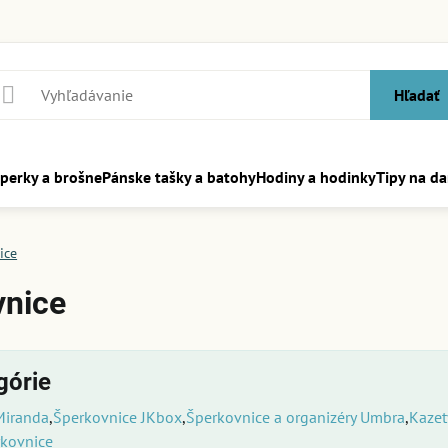
Hľadať
perky a brošne
Pánske tašky a batohy
Hodiny a hodinky
Tipy na da
ice
vnice
górie
Miranda
Šperkovnice JKbox
Šperkovnice a organizéry Umbra
Kazet
rkovnice