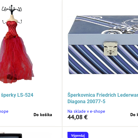
 šperky LS-524
Šperkovnica Friedrich Lederwa
Diagona 20077-5
shope
Na sklade v e-shope
Do košíka
Do 
44,08 €
Výpredaj