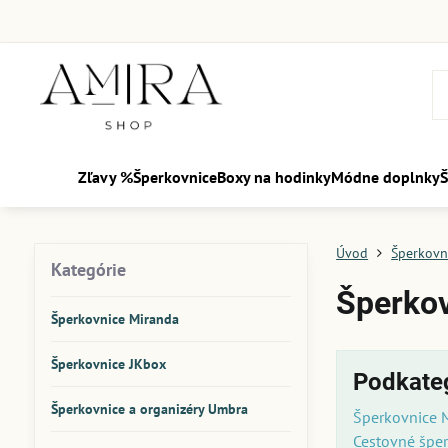
Zľavy %
Šperkovnice
Boxy na hodinky
Módne doplnky
Š
Úvod
Šperkovn
Kategórie
Šperko
Šperkovnice Miranda
Šperkovnice JKbox
Podkate
Šperkovnice a organizéry Umbra
Šperkovnice 
Cestovné špe