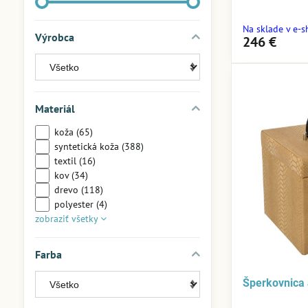
Na sklade v e-
Výrobca
246 €
Materiál
koža (65)
syntetická koža (388)
textil (16)
kov (34)
drevo (118)
polyester (4)
zobraziť všetky
Farba
Šperkovnica