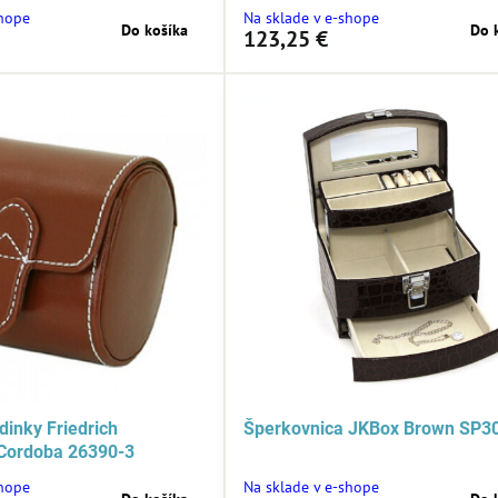
shope
Na sklade v e-shope
Do košíka
Do 
123,25 €
dinky Friedrich
Šperkovnica JKBox Brown SP3
Cordoba 26390-3
shope
Na sklade v e-shope