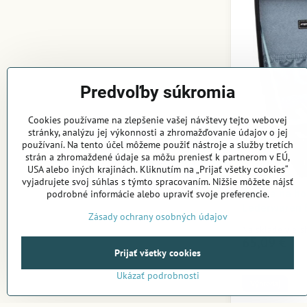
Predvoľby súkromia
Cookies používame na zlepšenie vašej návštevy tejto webovej
stránky, analýzu jej výkonnosti a zhromažďovanie údajov o jej
používaní. Na tento účel môžeme použiť nástroje a služby tretích
strán a zhromaždené údaje sa môžu preniesť k partnerom v EÚ,
USA alebo iných krajinách. Kliknutím na „Prijať všetky cookies“
vyjadrujete svoj súhlas s týmto spracovaním. Nižšie môžete nájsť
Kazeta na ho
podrobné informácie alebo upraviť svoje preferencie.
Lederwaren 
Zásady ochrany osobných údajov
Na sklade v e-
65,09 €
Prijať všetky cookies
Ukázať podrobnosti
Výpredaj