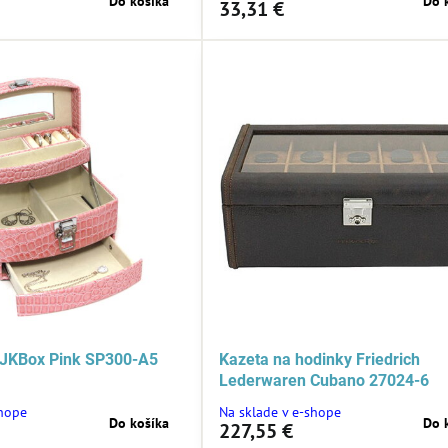
Do košíka
Do 
33,31 €
 JKBox Pink SP300-A5
Kazeta na hodinky Friedrich
Lederwaren Cubano 27024-6
shope
Na sklade v e-shope
Do košíka
Do 
227,55 €