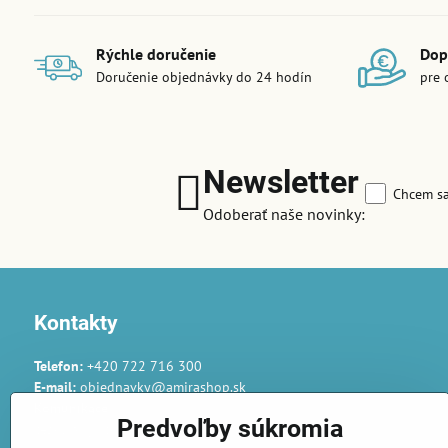
Rýchle doručenie
Dop
Doručenie objednávky do 24 hodín
pre 
Newsletter
Chcem sa
Odoberať naše novinky:
Kontakty
Telefon:
+420 722 716 300
E-mail:
objednavky@amirashop.sk
Komunikace:
Predvoľby súkromia
česky, anglicky, rusky, španělsky, polsky