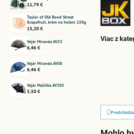
11,79 €
Taylor of Old Bond Street
Grapefruit, krém na holení 150g
15,20 €
Viac z kate
Vejár Miranda AV23
6,46 €
Vejár Miranda AV08
6,46 €
Vejár Mačička AV205
5,50 €
Predchádza
Mohlo by