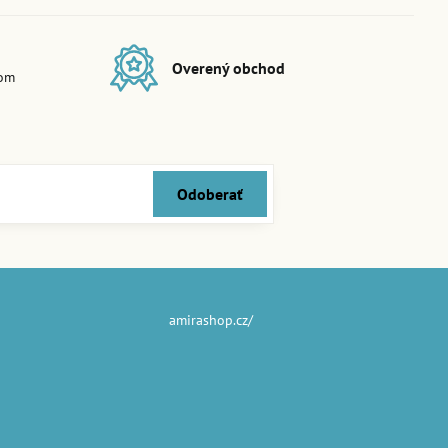
Overený obchod
dom
Odoberať
amirashop.cz/