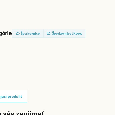
górie
Šperkovnice
Šperkovnice JKbox
júci produkt
 vás zaujímať