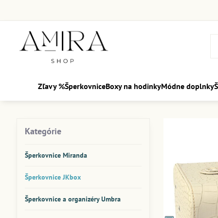
Zľavy %
Šperkovnice
Boxy na hodinky
Módne doplnky
Š
Kategórie
Šperkovnice Miranda
Šperkovnice JKbox
Šperkovnice a organizéry Umbra