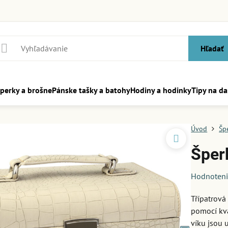
Hľadať
perky a brošne
Pánske tašky a batohy
Hodiny a hodinky
Tipy na da
Úvod
Šp
Šper
Hodnoten
Třípatrová
pomocí kva
víku jsou 