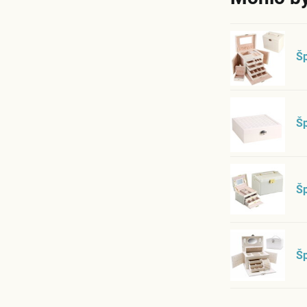
Šp
Š
Šp
Šp