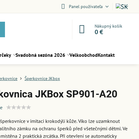
Panel používateľa
Nákupný košík
0 €
rčeky
Svadobná sezóna 2026
Velkoobchod
Kontakt
erkovnice
Šperkovnice JKbox
kovnica JKBox SP901-A20
ie
 šperkovnice v imitaci krokodýlí kůže. Víko lze uzamknout
litního zámku na ochranu šperků před všetečnými dětmi. Ve
umístěna 2 praktická zrcátka. Při otevření se automaticky