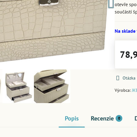
otevře spo
součástí š
Na sklade
78,
Otázka
Výrobca:
JK
Popis
Recenzie
0