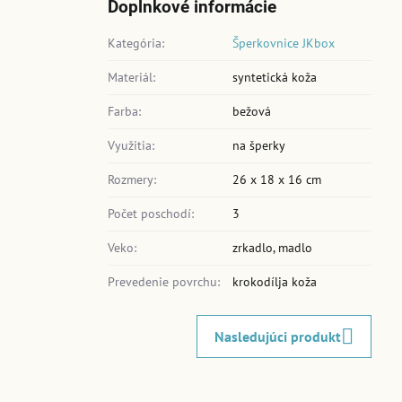
Doplnkové informácie
Kategória:
Šperkovnice JKbox
Materiál:
syntetická koža
Farba:
bežová
Využitia:
na šperky
Rozmery:
26 x 18 x 16 cm
Počet poschodí:
3
Veko:
zrkadlo, madlo
Prevedenie povrchu:
krokodílja koža
Nasledujúci produkt