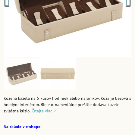
Kožená kazeta na 5 kusov hodiniek alebo náramkov. Koža je béžová s
hnedým interiérom. Biele ornamentálne prešitie dodáva kazete
zvláštne kúzlo.
Čítajte viac
Na sklade v e-shope