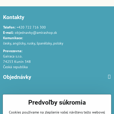
Kontakty
Telefon:
+420 722 716 300
E-mail:
objednavky@amirashop.sk
Komunikace:
česky, anglicky, rusky, španělsky, polsky
Provozovna:
Gairaca s.r.o.
74253 Kunín 348
Česká republika
Objednávky
Obchodné podmienky
Predvoľby súkromia
Podmienky ochrany osobných údajov
Cookies používame na zlepšenie vašej návštevy tejto webovej
Náklady na dodání a doba dodání