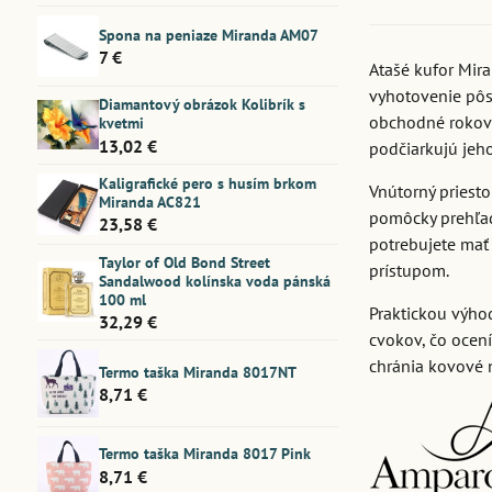
Spona na peniaze Miranda AM07
7 €
Atašé kufor Mir
vyhotovenie pôs
Diamantový obrázok Kolibrík s
obchodné rokova
kvetmi
13,02 €
podčiarkujú jeh
Kaligrafické pero s husím brkom
Vnútorný priesto
Miranda AC821
pomôcky prehľadn
23,58 €
potrebujete mať
Taylor of Old Bond Street
prístupom.
Sandalwood kolínska voda pánská
100 ml
Praktickou výho
32,29 €
cvokov, čo ocen
chránia kovové n
Termo taška Miranda 8017NT
8,71 €
Termo taška Miranda 8017 Pink
8,71 €