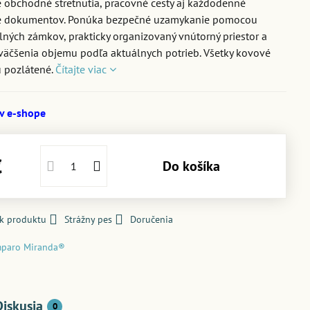
 obchodné stretnutia, pracovné cesty aj každodenné
e dokumentov. Ponúka bezpečné uzamykanie pomocou
lných zámkov, prakticky organizovaný vnútorný priestor a
äčšenia objemu podľa aktuálnych potrieb. Všetky kovové
ú pozlátené.
Čítajte viac
 v e-shope
€
Do košíka
 k produktu
Strážny pes
Doručenia
paro Miranda®
Diskusia
0