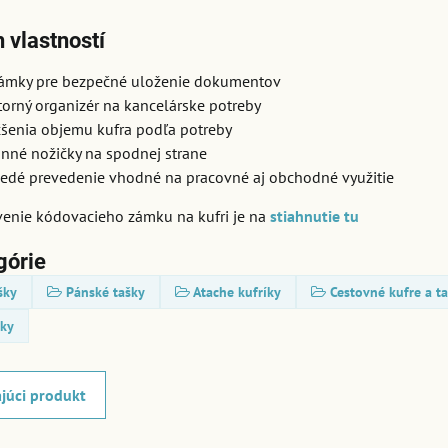
 vlastností
zámky pre bezpečné uloženie dokumentov
torný organizér na kancelárske potreby
šenia objemu kufra podľa potreby
nné nožičky na spodnej strane
edé prevedenie vhodné na pracovné aj obchodné využitie
enie kódovacieho zámku na kufri je na
stiahnutie tu
górie
šky
Pánské tašky
Atache kufríky
Cestovné kufre a t
íky
júci produkt