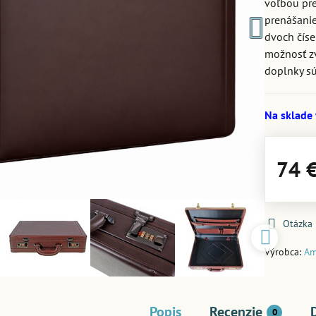
voľbou pre
prenášani
dvoch číse
možnosť zv
doplnky s
Na sklade
74 
Otázka
Výrobca:
Am
Popis
Recenzie
0