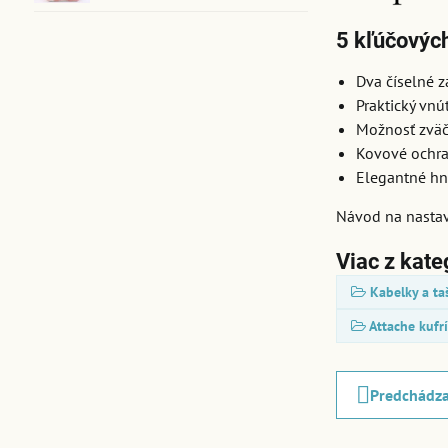
5 kľúčových
Dva číselné 
Praktický vnú
Možnosť zväč
Kovové ochra
Elegantné hn
Návod na nastav
Viac z kate
Kabelky a ta
Attache kufr
Predchádza