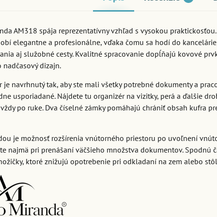
anda AM318 spája reprezentatívny vzhľad s vysokou praktickosťou
obí elegantne a profesionálne, vďaka čomu sa hodí do kancelárie
nia aj služobné cesty. Kvalitné spracovanie dopĺňajú kovové prvk
o nadčasový dizajn.
r je navrhnutý tak, aby ste mali všetky potrebné dokumenty a pra
e usporiadané. Nájdete tu organizér na vizitky, perá a ďalšie dro
 vždy po ruke. Dva číselné zámky pomáhajú chrániť obsah kufra p
dou je možnosť rozšírenia vnútorného priestoru po uvoľnení vnút
íte najmä pri prenášaní väčšieho množstva dokumentov. Spodnú č
ožičky, ktoré znižujú opotrebenie pri odkladaní na zem alebo stôl