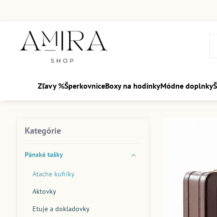
Zľavy %
Šperkovnice
Boxy na hodinky
Módne doplnky
Š
Kategórie
Pánské tašky
Atache kufríky
Aktovky
Etuje a dokladovky