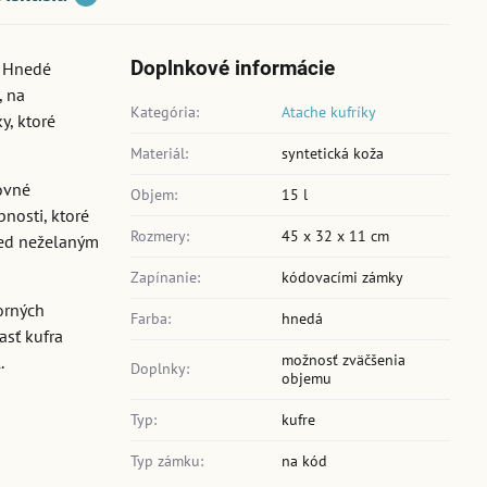
Doplnkové informácie
. Hnedé
, na
Kategória:
Atache kufríky
y, ktoré
Materiál:
syntetická koža
covné
Objem:
15 l
bnosti, ktoré
Rozmery:
45 x 32 x 11 cm
red neželaným
Zapínanie:
kódovacími zámky
orných
Farba:
hnedá
asť kufra
možnosť zväčšenia
.
Doplnky:
objemu
Typ:
kufre
Typ zámku:
na kód