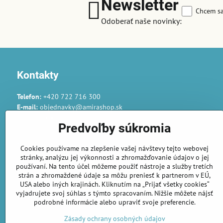
Newsletter
Chcem sa
Odoberať naše novinky:
Kontakty
Telefon:
+420 722 716 300
E-mail:
objednavky@amirashop.sk
Komunikace:
Predvoľby súkromia
česky, anglicky, rusky, španělsky, polsky
Provozovna:
Cookies používame na zlepšenie vašej návštevy tejto webovej
Gairaca s.r.o.
stránky, analýzu jej výkonnosti a zhromažďovanie údajov o jej
74253 Kunín 348
používaní. Na tento účel môžeme použiť nástroje a služby tretích
Česká republika
strán a zhromaždené údaje sa môžu preniesť k partnerom v EÚ,
USA alebo iných krajinách. Kliknutím na „Prijať všetky cookies“
vyjadrujete svoj súhlas s týmto spracovaním. Nižšie môžete nájsť
Objednávky
podrobné informácie alebo upraviť svoje preferencie.
Stav objednávky
Zásady ochrany osobných údajov