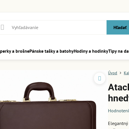
Hľadať
perky a brošne
Pánske tašky a batohy
Hodiny a hodinky
Tipy na da
Úvod
Ka
Atac
hned
Hodnoten
Elegantný