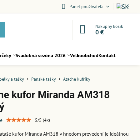
Panel používateľa
Nákupný košík
0 €
rčeky
Svadobná sezóna 2026
Velkoobchod
Kontakt
belky a tašky
Pánské tašky
Atache kufríky
he kufor Miranda AM318
ý
ie
5
/
5
(
4
x)
 atašé kufor Miranda AM318 v hnedom prevedení je ideálnou