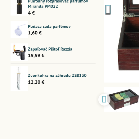
Plniteľný rozprašovač parfumov
Miranda PM022
4 €
Plniaca sada parfémov
1,60 €
Zapaľovač Pištoľ Razzia
19,99 €
Zvonkohra na záhradu ZS8130
12,20 €