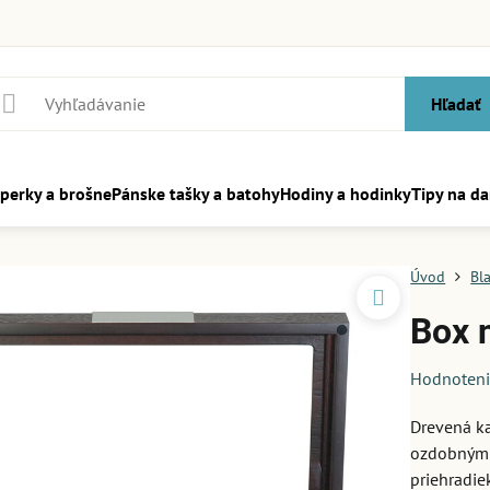
Hľadať
perky a brošne
Pánske tašky a batohy
Hodiny a hodinky
Tipy na da
Úvod
Bl
Box 
Hodnoten
Drevená k
ozdobným 
priehradie