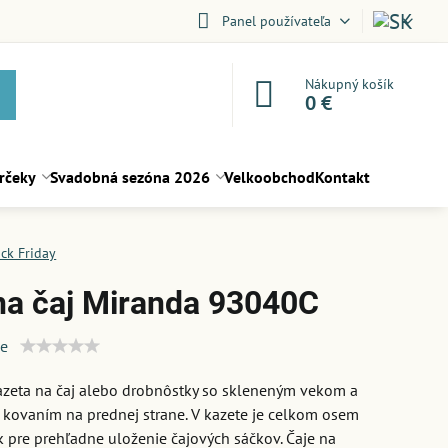
Panel používateľa
Nákupný košík
0 €
rčeky
Svadobná sezóna 2026
Velkoobchod
Kontakt
ack Friday
na čaj Miranda 93040C
ie
azeta na čaj alebo drobnôstky so skleneným vekom a
kovaním na prednej strane. V kazete je celkom osem
k pre prehľadne uloženie čajových sáčkov. Čaje na