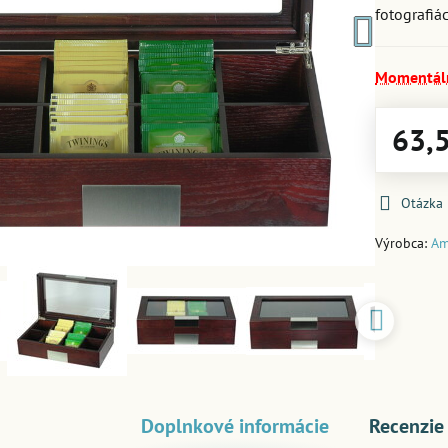
fotografiá
Momentál
63,
Otázka
Výrobca:
Am
Doplnkové informácie
Recenzie