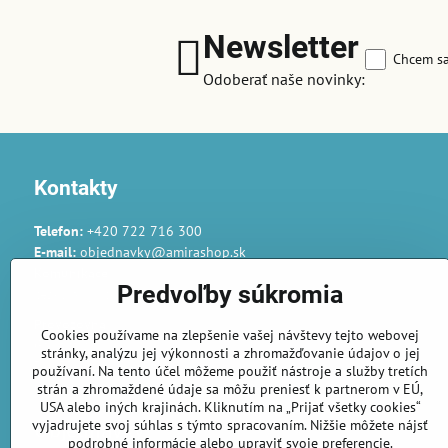
Newsletter
Chcem sa
Odoberať naše novinky:
Kontakty
Telefon:
+420 722 716 300
E-mail:
objednavky@amirashop.sk
Komunikace:
Predvoľby súkromia
česky, anglicky, rusky, španělsky, polsky
Provozovna:
Cookies používame na zlepšenie vašej návštevy tejto webovej
Gairaca s.r.o.
stránky, analýzu jej výkonnosti a zhromažďovanie údajov o jej
74253 Kunín 348
používaní. Na tento účel môžeme použiť nástroje a služby tretích
Česká republika
strán a zhromaždené údaje sa môžu preniesť k partnerom v EÚ,
USA alebo iných krajinách. Kliknutím na „Prijať všetky cookies“
vyjadrujete svoj súhlas s týmto spracovaním. Nižšie môžete nájsť
Objednávky
podrobné informácie alebo upraviť svoje preferencie.