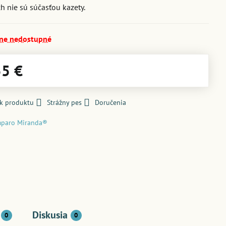
ch nie sú súčasťou kazety.
ne nedostupné
55 €
 k produktu
Strážny pes
Doručenia
paro Miranda®
Diskusia
0
0