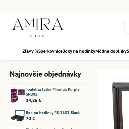
Zľavy %
Šperkovnice
Boxy na hodinky
Módne doplnky
Š
Najnovšie objednávky
Toaletná taška Miranda Purple
SNB02
14,86 €
Box na hodinky RS-3633 Black
70 €