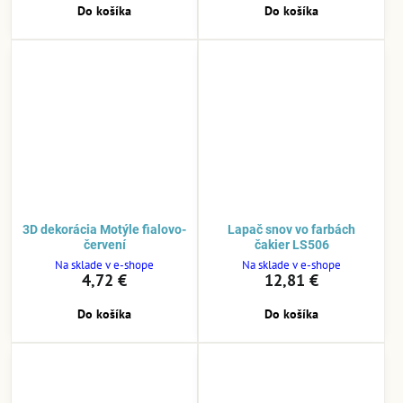
Do košíka
Do košíka
3D dekorácia Motýle fialovo-
Lapač snov vo farbách
červení
čakier LS506
Na sklade v e-shope
Na sklade v e-shope
4,72 €
12,81 €
Do košíka
Do košíka