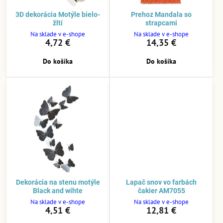
3D dekorácia Motýle bielo-
Prehoz Mandala so
žltí
strapcami
Na sklade v e-shope
Na sklade v e-shope
4,72 €
14,35 €
Do košíka
Do košíka
Dekorácia na stenu motýle
Lapač snov vo farbách
Black and wihte
čakier AM7055
Na sklade v e-shope
Na sklade v e-shope
4,51 €
12,81 €