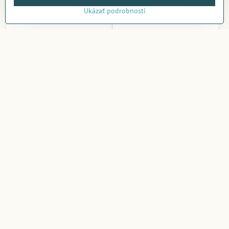
Do košíka
Do košíka
Ukázať podrobnosti
Miranda Lapač snov Apač
3D dekorácia Motýle Blue
VK547
Na sklade v e-shope
Na sklade v e-shope
13,22 €
4,72 €
Do košíka
Do košíka