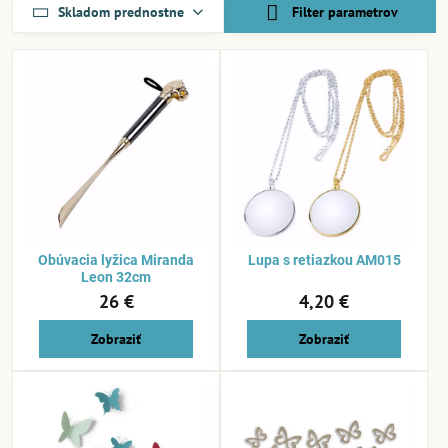
Skladom prednostne
Filter parametrov
Obúvacia lyžica Miranda
Lupa s retiazkou AM015
Leon 32cm
26 €
4,20 €
Zobraziť
Zobraziť