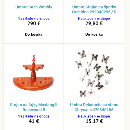
Umbra Šach Wobbly
Umbra Stojan na šperky
Orchidea 299340296 / S
Na sklade v e-shope
Na sklade v e-shope
290 €
29,80 €
Do košíka
Do košíka
Stojan na fajky Muxiang®
Umbra Dekorácie na stenu
Rosewood 5
Chrysalis 470340188
Na sklade v e-shope
Na sklade v e-shope
41 €
15,17 €