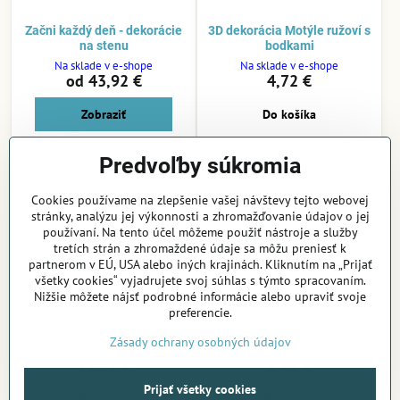
Začni každý deň - dekorácie
3D dekorácia Motýle ružoví s
na stenu
bodkami
Na sklade v e-shope
Na sklade v e-shope
od 43,92 €
4,72 €
Zobraziť
Do košíka
Predvoľby súkromia
Cookies používame na zlepšenie vašej návštevy tejto webovej
stránky, analýzu jej výkonnosti a zhromažďovanie údajov o jej
používaní. Na tento účel môžeme použiť nástroje a služby
tretích strán a zhromaždené údaje sa môžu preniesť k
partnerom v EÚ, USA alebo iných krajinách. Kliknutím na „Prijať
všetky cookies“ vyjadrujete svoj súhlas s týmto spracovaním.
Nižšie môžete nájsť podrobné informácie alebo upraviť svoje
preferencie.
Lapač snov Tyrkys ST142
3D dekorácia Motýle modrí
Zásady ochrany osobných údajov
Na sklade v e-shope
Na sklade v e-shope
13,22 €
4,72 €
Prijať všetky cookies