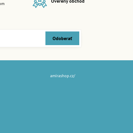
Overený obchod
dom
Odoberať
amirashop.cz/