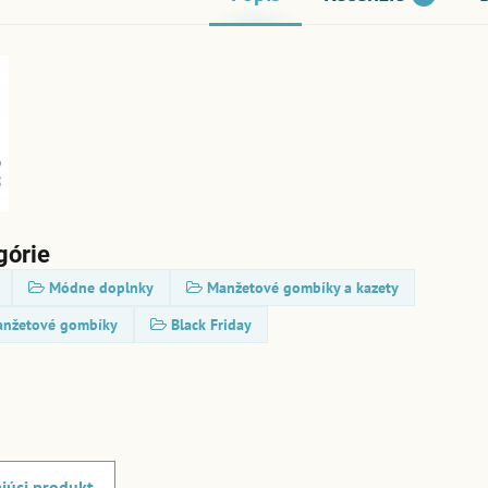
górie
Módne doplnky
Manžetové gombíky a kazety
anžetové gombíky
Black Friday
júci produkt