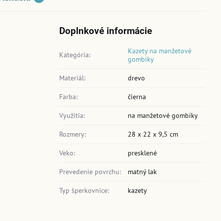
Doplnkové informácie
Kazety na manžetové
Kategória:
gombíky
Materiál:
drevo
Farba:
čierna
Využitia:
na manžetové gombíky
Rozmery:
28 x 22 x 9,5 cm
Veko:
presklené
Prevedenie povrchu:
matný lak
Typ šperkovnice:
kazety