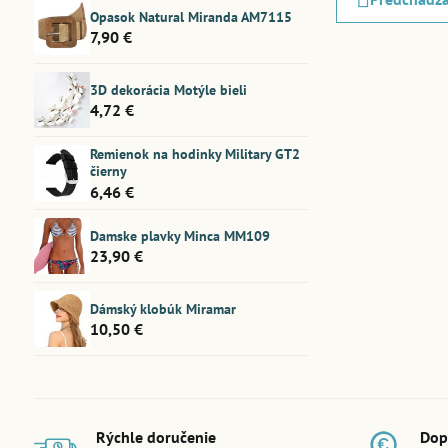
Opasok Natural Miranda AM7115
7,90 €
3D dekorácia Motýle bieli
4,72 €
Remienok na hodinky Military GT2
čierny
6,46 €
Damske plavky Minca MM109
23,90 €
Dámský klobúk Miramar
10,50 €
Rýchle doručenie
Dop