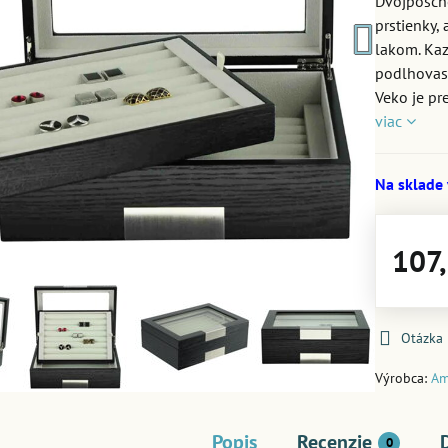
Dvojposch
prstienky,
lakom. Kaz
podlhovast
Veko je pr
viac
Na sklade
107
Otázka
Výrobca:
Am
Popis
Recenzie
0