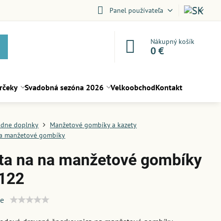
Panel používateľa
Nákupný košík
0 €
rčeky
Svadobná sezóna 2026
Velkoobchod
Kontakt
dne doplnky
Manžetové gombíky a kazety
na manžetové gombíky
ta na na manžetové gombíky
122
ie