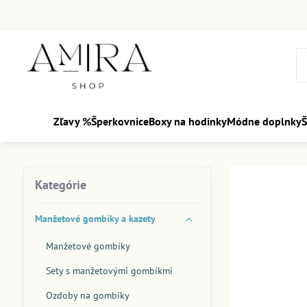
Zľavy %
Šperkovnice
Boxy na hodinky
Módne doplnky
Š
Kategórie
Manžetové gombíky a kazety
Manžetové gombíky
Sety s manžetovými gombíkmi
Ozdoby na gombíky