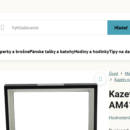
Hľadať
perky a brošne
Pánske tašky a batohy
Hodiny a hodinky
Tipy na da
Úvod
Mó
Kazety 
Kaze
AM4
Hodnoten