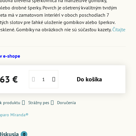
odová drevená šperkovnica na manžetové gombíky,
 alebo drobné šperky. Povrch je ošetrený kvalitným tvrdým
eta má v zamatovom interiéri v oboch poschodiach 7
ých slotov pre ľahké uloženie gombíkov alebo šperkov.
esklené. Gombíky na obrázkoch nie sú súčasťou kazety.
Čítajte
 v e-shope
,63 €
Do košíka
 k produktu
Strážny pes
Doručenia
paro Miranda®
Diskusia
0