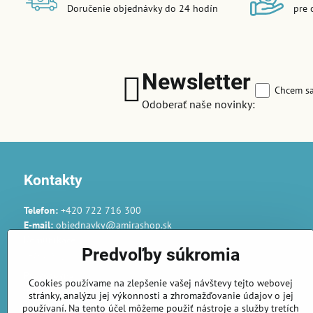
Doručenie objednávky do 24 hodín
pre 
Newsletter
Chcem sa
Odoberať naše novinky:
Kontakty
Telefon:
+420 722 716 300
E-mail:
objednavky@amirashop.sk
Komunikace:
Predvoľby súkromia
česky, anglicky, rusky, španělsky, polsky
Provozovna:
Cookies používame na zlepšenie vašej návštevy tejto webovej
Gairaca s.r.o.
stránky, analýzu jej výkonnosti a zhromažďovanie údajov o jej
74253 Kunín 348
používaní. Na tento účel môžeme použiť nástroje a služby tretích