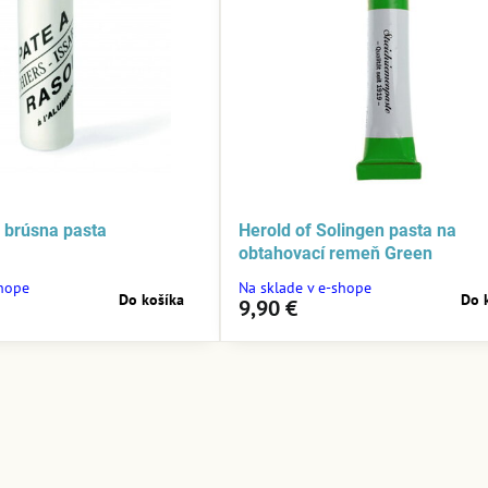
d brúsna pasta
Herold of Solingen pasta na
obtahovací remeň Green
shope
Na sklade v e-shope
Do košíka
Do 
9,90 €