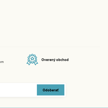
Overený obchod
dom
Odoberať