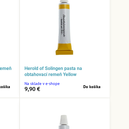
 remeň
Herold of Solingen pasta na
obtahovací remeň Yellow
Na sklade v e-shope
košíka
Do košíka
9,90 €