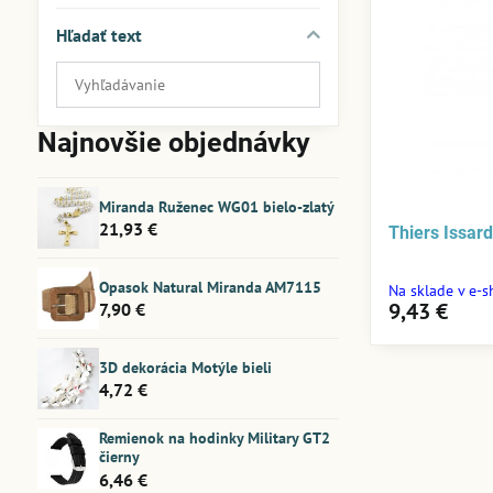
Hľadať text
Prehľadať
výsledky
filtra
Najnovšie objednávky
fulltextom
Miranda Ruženec WG01 bielo-zlatý
21,93 €
Thiers Issar
Opasok Natural Miranda AM7115
Na sklade v e-
9,43 €
7,90 €
3D dekorácia Motýle bieli
4,72 €
Remienok na hodinky Military GT2
čierny
6,46 €