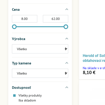
Cena
Od:
Do:
Výrobca
Herold of So
obtahovací 
Typ kamene
Na sklade v e-
8,10 €
Dostupnosť
Všetky produkty
Iba skladom