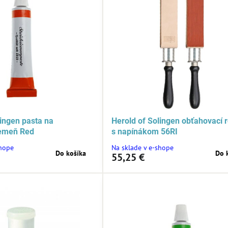
lingen pasta na
Herold of Solingen obťahovací
remeň Red
s napínákom 56RI
shope
Na sklade v e-shope
Do košíka
Do 
55,25 €