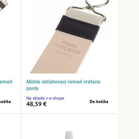
 remeň
Mühle obťahovací remeň vrátane
pasty
Na sklade v e-shope
košíka
Do košíka
48,59 €