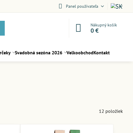
Panel používateľa
Nákupný košík
0 €
rčeky
Svadobná sezóna 2026
Velkoobchod
Kontakt
12
položiek