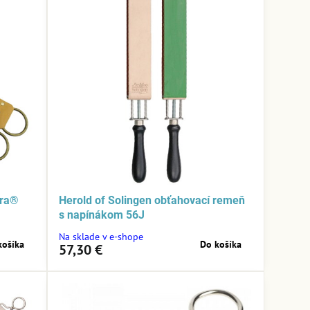
ira®
Herold of Solingen obťahovací remeň
s napínákom 56J
Na sklade v e-shope
košíka
Do košíka
57,30 €