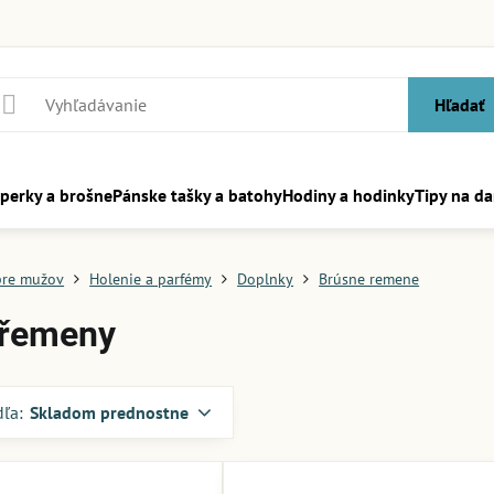
Hľadať
perky a brošne
Pánske tašky a batohy
Hodiny a hodinky
Tipy na da
pre mužov
Holenie a parfémy
Doplnky
Brúsne remene
 řemeny
dľa:
Skladom prednostne