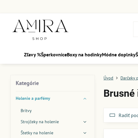
Zľavy %
Šperkovnice
Boxy na hodinky
Módne doplnky
Š
Úvod
Darčeky 
Kategórie
Brusné
Holenie a parfémy
Britvy
Radiť po
Strojčeky na holenie
Štetky na holenie