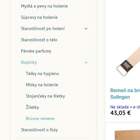
Mydlá a peny na holenie
Súpravy na holenie
Starostlivosť po holení
Starostlivosť o telo
Pánske parfumy
Doplnky
Tašky na hygienu
Misky na holenie
Remeň na bru
Stojančeky na štetky
Solingen
Na sklade v e-
Žiletky
43,05 €
Brúsne remene
Starostlivosť o fúzy