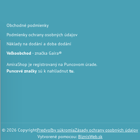
Obchodné podmienky
Podmienky ochrany osobných údajov
Náklady na dodání a doba dodání
Veľkoobchod
- značka Gaira®
AmiraShop je registrovaný na Puncovom úrade.
Puncové značky
sú k nahliadnut
tu
.
©
2026
Copyright
Predvoľby súkromia
Zásady ochrany osobných údajov
Vytvorené pomocou:
BiznisWeb.sk