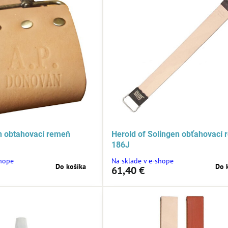
n obtahovací remeň
Herold of Solingen obťahovací
186J
shope
Na sklade v e-shope
Do košíka
Do 
61,40 €