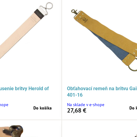
senie britvy Herold of
Obťahovací remeň na britvu Ga
401-16
shope
Na sklade v e-shope
Do košíka
Do 
27,68 €