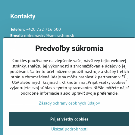
Kontakty
Telefon:
+420 722 716 300
E-mail:
objednavky@amirashop.sk
Komunikace:
Predvoľby súkromia
česky, anglicky, rusky, španělsky, polsky
Provozovna:
Cookies používame na zlepšenie vašej návštevy tejto webovej
Gairaca s.r.o.
stránky, analýzu jej výkonnosti a zhromažďovanie údajov o jej
74253 Kunín 348
používaní. Na tento účel môžeme použiť nástroje a služby tretích
Česká republika
strán a zhromaždené údaje sa môžu preniesť k partnerom v EÚ,
USA alebo iných krajinách. Kliknutím na „Prijať všetky cookies“
vyjadrujete svoj súhlas s týmto spracovaním. Nižšie môžete nájsť
Objednávky
podrobné informácie alebo upraviť svoje preferencie.
Stav objednávky
Zásady ochrany osobných údajov
Prijať všetky cookies
Ukázať podrobnosti