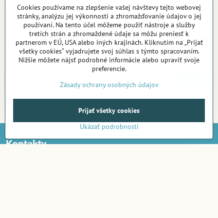
Cookies používame na zlepšenie vašej návštevy tejto webovej
stránky, analýzu jej výkonnosti a zhromažďovanie údajov o jej
používaní. Na tento účel môžeme použiť nástroje a služby
tretích strán a zhromaždené údaje sa môžu preniesť k
Newsletter
partnerom v EÚ, USA alebo iných krajinách. Kliknutím na „Prijať
všetky cookies“ vyjadrujete svoj súhlas s týmto spracovaním.
Odoberať naše novinky:
Nižšie môžete nájsť podrobné informácie alebo upraviť svoje
preferencie.
Odoberať
Zásady ochrany osobných údajov
Chcem sa prihlásiť k odberu noviniek e-mailom
Prijať všetky cookies
Ukázať podrobnosti
Kontakty
Telefon:
+420 722 716 300
E-mail:
objednavky@amirashop.sk
Komunikace:
česky, anglicky, rusky, španělsky, polsky
Provozovna: