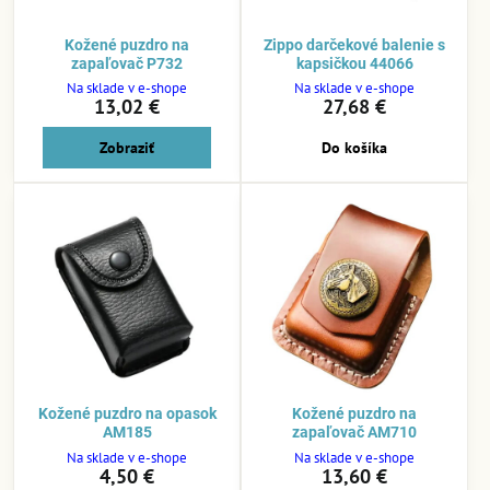
Kožené puzdro na
Zippo darčekové balenie s
zapaľovač P732
kapsičkou 44066
Na sklade v e-shope
Na sklade v e-shope
13,02 €
27,68 €
Zobraziť
Do košíka
Kožené puzdro na opasok
Kožené puzdro na
AM185
zapaľovač AM710
Na sklade v e-shope
Na sklade v e-shope
4,50 €
13,60 €