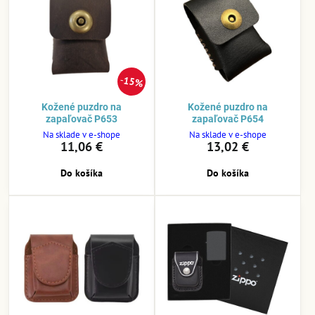
15%
Kožené puzdro na
Kožené puzdro na
zapaľovač P653
zapaľovač P654
Na sklade v e-shope
Na sklade v e-shope
11,06 €
13,02 €
Do košíka
Do košíka