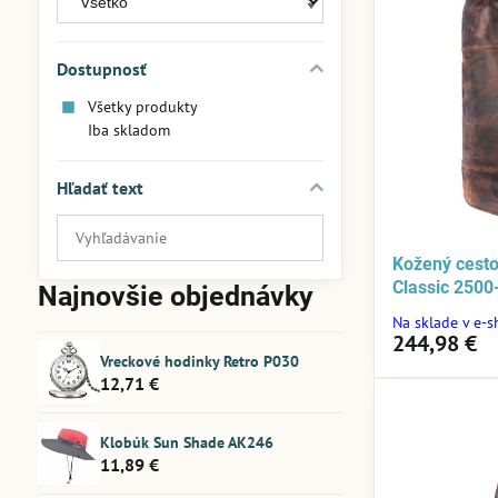
Dostupnosť
Všetky produkty
Iba skladom
Hľadať text
Prehľadať
výsledky
Kožený cest
filtra
Classic 2500
Najnovšie objednávky
fulltextom
Na sklade v e-
244,98 €
Vreckové hodinky Retro P030
12,71 €
Klobúk Sun Shade AK246
11,89 €