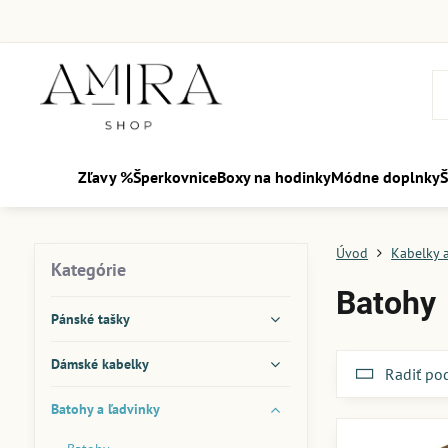
Zľavy %
Šperkovnice
Boxy na hodinky
Módne doplnky
Š
Úvod
Kabelky 
Kategórie
Batohy
Pánské tašky
Dámské kabelky
Radiť po
Batohy a ľadvinky