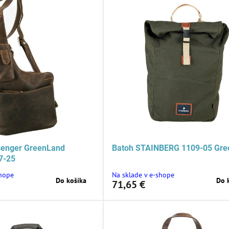
enger GreenLand
Batoh STAINBERG 1109-05 Gre
7-25
shope
Na sklade v e-shope
Do košíka
Do 
71,65 €