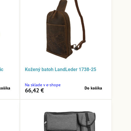
ic
Kožený batoh LandLeder 1738-25
Na sklade v e-shope
košíka
Do košíka
66,42 €