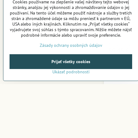
Cookies používame na zlepšenie vašej návštevy tejto webovej
stránky, analýzu jej výkonnosti a zhromažďovanie údajov o jej
používaní. Na tento účel môžeme použiť nástroje a služby tretích
strán a zhromaždené údaje sa môžu preniesť k partnerom v EÚ,
USA alebo iných krajinách. Kliknutím na „Prijať všetky cookies“
Batoh Stain
vyjadrujete svoj súhlas s týmto spracovaním. Nižšie môžete nájsť
Khaki
podrobné informácie alebo upraviť svoje preferencie.
Na sklade v e-
Zásady ochrany osobných údajov
59,45 €
Prijať všetky cookies
Ukázať podrobnosti