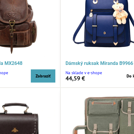
da MX2648
Dámský ruksak Miranda B9966
shope
Na sklade v e-shope
Zobraziť
Do 
44,59 €