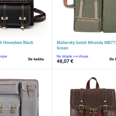
h Honeybee Black
Maliarsky batoh Miranda MB77
Green
shope
Na sklade v e-shope
Do košíka
Do 
48,07 €