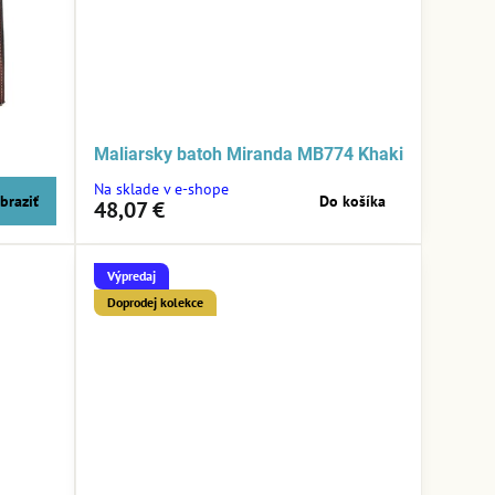
Maliarsky batoh Miranda MB774 Khaki
Na sklade v e-shope
braziť
Do košíka
48,07 €
Výpredaj
Doprodej kolekce