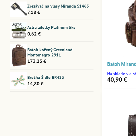
Zrezávač na vlasy Miranda S1465
7,18 €
Astra žiletky Platinum 5ks
0,62 €
Batoh kožený Greenland
Montenegro 2911
173,23 €
Batoh Miran
Na sklade v e-
Brošňa Šidlo BR423
40,90 €
14,80 €