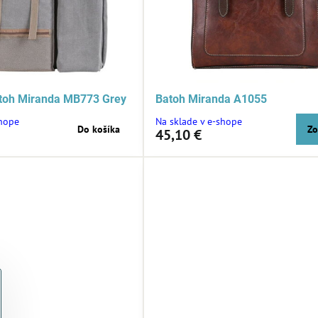
atoh Miranda MB773 Grey
Batoh Miranda A1055
shope
Na sklade v e-shope
Do košíka
Zo
45,10 €