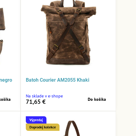
negro
Batoh Courier AM2055 Khaki
Na sklade v e-shope
košíka
Do košíka
71,65 €
Výpredaj
Doprodej kolekce