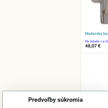
Maliarsky b
Na sklade v e-
48,07 €
Predvoľby súkromia