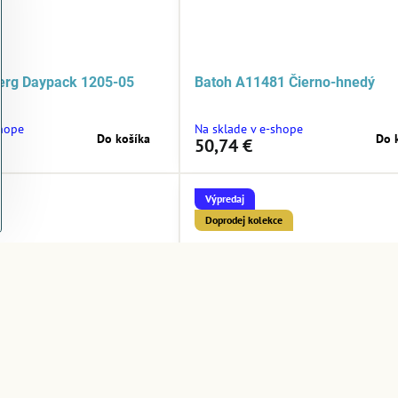
berg Daypack 1205-05
Batoh A11481 Čierno-hnedý
shope
Na sklade v e-shope
Do košíka
Do 
50,74 €
Výpredaj
Doprodej kolekce