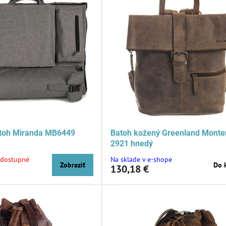
atoh Miranda MB6449
Batoh kožený Greenland Monte
2921 hnedý
dostupné
Na sklade v e-shope
Zobraziť
Do 
130,18 €