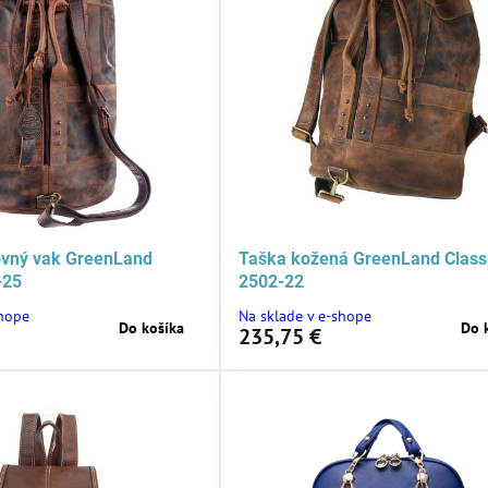
ovný vak GreenLand
Taška kožená GreenLand Class
-25
2502-22
shope
Na sklade v e-shope
Do košíka
Do 
235,75 €