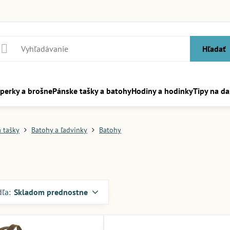
Hľadať
perky a brošne
Pánske tašky a batohy
Hodiny a hodinky
Tipy na da
a tašky
Batohy a ľadvinky
Batohy
dľa:
Skladom prednostne