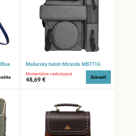
 Blue
Maliarsky batoh Miranda MB771G
Momentálne nedostupné
košíka
Zobraziť
48,69 €