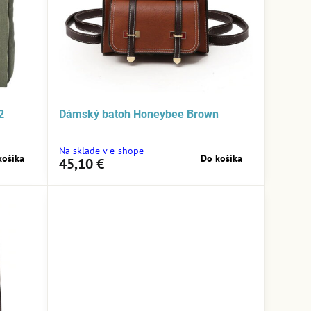
2
Dámský batoh Honeybee Brown
Na sklade v e-shope
košíka
Do košíka
45,10 €