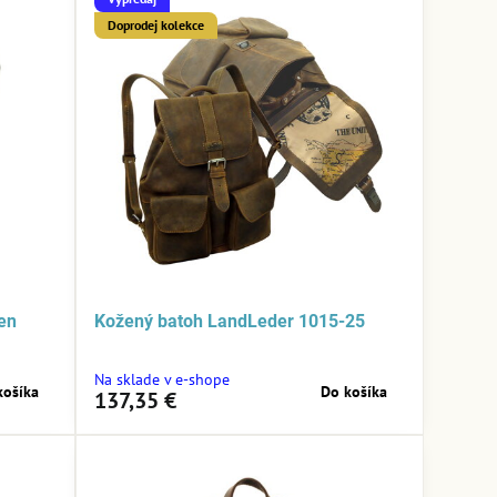
Doprodej kolekce
en
Kožený batoh LandLeder 1015-25
Na sklade v e-shope
košíka
Do košíka
137,35 €