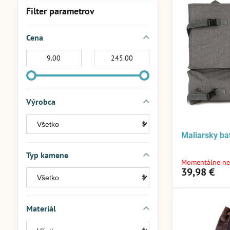
Filter parametrov
Cena
Od:
Do:
Výrobca
Maliarsky b
Typ kamene
Momentálne ne
39,98 €
Materiál