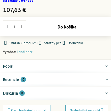
Na sklade v e-shope
107,63 €
Do košíka
Otázka k produktu
Strážny pes
Doručenia
Výrobca:
LandLeder
Popis
Recenzie
0
Diskusia
0
Predchádzajúci produkt
Nasledujúci produkt