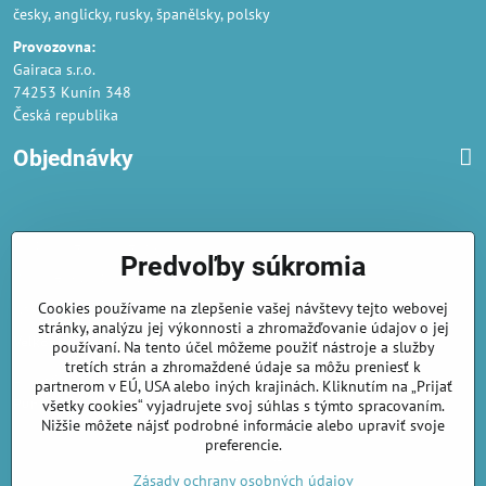
česky, anglicky, rusky, španělsky, polsky
Provozovna:
Gairaca s.r.o.
74253 Kunín 348
Česká republika
Objednávky
Obchodné podmienky
Predvoľby súkromia
Podmienky ochrany osobných údajov
Cookies používame na zlepšenie vašej návštevy tejto webovej
Náklady na dodání a doba dodání
stránky, analýzu jej výkonnosti a zhromažďovanie údajov o jej
Veľkoobchod
- značka Gaira®
používaní. Na tento účel môžeme použiť nástroje a služby
tretích strán a zhromaždené údaje sa môžu preniesť k
AmiraShop je registrovaný na Puncovom úrade.
partnerom v EÚ, USA alebo iných krajinách. Kliknutím na „Prijať
Puncové značky
sú k nahliadnut
tu
.
všetky cookies“ vyjadrujete svoj súhlas s týmto spracovaním.
Nižšie môžete nájsť podrobné informácie alebo upraviť svoje
preferencie.
amirashop.cz/
Zásady ochrany osobných údajov