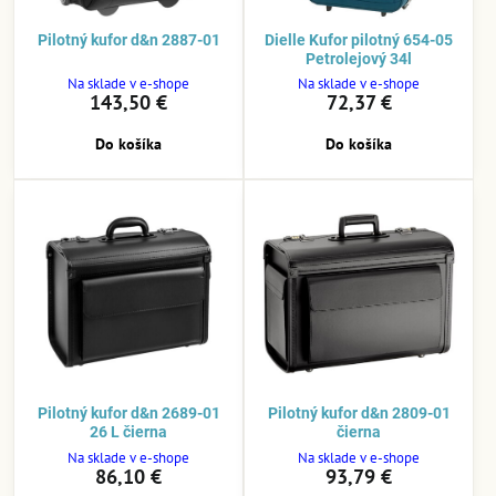
Pilotný kufor d&n 2887-01
Dielle Kufor pilotný 654-05
Petrolejový 34l
Na sklade v e-shope
Na sklade v e-shope
143,50 €
72,37 €
Do košíka
Do košíka
Pilotný kufor d&n 2689-01
Pilotný kufor d&n 2809-01
26 L čierna
čierna
Na sklade v e-shope
Na sklade v e-shope
86,10 €
93,79 €