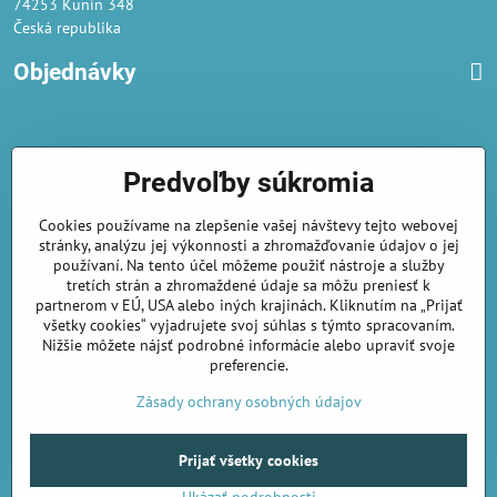
74253 Kunín 348
Česká republika
Objednávky
Obchodné podmienky
Predvoľby súkromia
Podmienky ochrany osobných údajov
Cookies používame na zlepšenie vašej návštevy tejto webovej
Náklady na dodání a doba dodání
stránky, analýzu jej výkonnosti a zhromažďovanie údajov o jej
Veľkoobchod
- značka Gaira®
používaní. Na tento účel môžeme použiť nástroje a služby
tretích strán a zhromaždené údaje sa môžu preniesť k
AmiraShop je registrovaný na Puncovom úrade.
partnerom v EÚ, USA alebo iných krajinách. Kliknutím na „Prijať
Puncové značky
sú k nahliadnut
tu
.
všetky cookies“ vyjadrujete svoj súhlas s týmto spracovaním.
Nižšie môžete nájsť podrobné informácie alebo upraviť svoje
preferencie.
amirashop.cz/
Zásady ochrany osobných údajov
Prijať všetky cookies
©
2026
Copyright
Predvoľby súkromia
Zásady ochrany osobných údajov