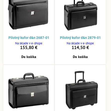
Pilotný kufor d&n 2687-01
Pilotný kufor d&n 2879-01
Na sklade v e-shope
Na sklade v e-shope
155,80 €
114,50 €
Do košíka
Do košíka