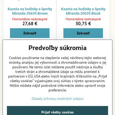
Kazeta na hodinky a šperky
Kazeta na hodinky a šperky
Miranda 20635 Brown
Miranda 20635 Black
Momentálne nedostupné
Momentálne nedostupné
27,68 €
30,75 €
Zobraziť
Zobraziť
Predvoľby súkromia
Cookies používame na zlepšenie vašej návštevy tejto webovej
stránky, analýzu jej výkonnosti a zhromažďovanie údajov o jej
používaní. Na tento účel môžeme použiť nástroje a služby
tretích strán a zhromaždené údaje sa môžu preniesť k
partnerom v EÚ, USA alebo iných krajinách. Kliknutím na „Prijať
všetky cookies“ vyjadrujete svoj súhlas s týmto spracovaním.
Nižšie môžete nájsť podrobné informácie alebo upraviť svoje
preferencie.
Šperkovnica Miranda Lucia
Kazeta na perá Miranda
Zásady ochrany osobných údajov
hnedá
AM3140 čierna
Momentálne nedostupné
Momentálne nedostupné
26,65 €
76,88 €
Prijať všetky cookies