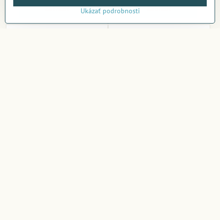
Zobraziť
Zobraziť
Ukázať podrobnosti
Box na hodinky RS-1100-12
Organizer na kozmetiku
Black
Umbra BELLWOOD
Momentálne nedostupné
Momentálne nedostupné
121,98 €
50,46 €
Zobraziť
Zobraziť