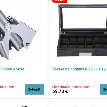
 chĺpkov AM260
Kazeta na hodinky RS-2350-12
dostupné
Momentálne nedostupné
Zobraziť
Zo
69,70 €