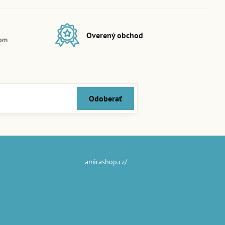
Overený obchod
dom
Odoberať
amirashop.cz/