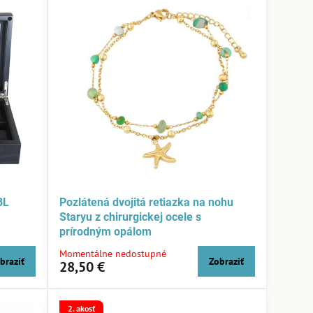
BL
Pozlátená dvojitá retiazka na nohu
Staryu z chirurgickej ocele s
prírodným opálom
Momentálne nedostupné
braziť
Zobraziť
28,50 €
2. akosť