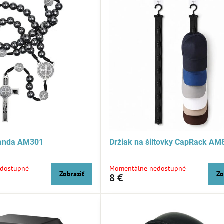
randa AM301
Držiak na šiltovky CapRack AM
dostupné
Momentálne nedostupné
Zobraziť
Zo
8 €