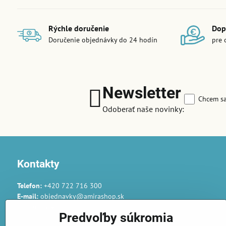
Rýchle doručenie
Dop
Doručenie objednávky do 24 hodín
pre 
Newsletter
Chcem sa
Odoberať naše novinky:
Kontakty
Telefon:
+420 722 716 300
E-mail:
objednavky@amirashop.sk
Komunikace:
Predvoľby súkromia
česky, anglicky, rusky, španělsky, polsky