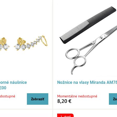
borné náušnice
Nožnice na vlasy Miranda AM7
E00
dostupné
Momentálne nedostupné
Zobraziť
Zo
8,20 €
2. akosť