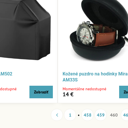
 AM502
Kožené puzdro na hodinky Mir
AM33S
dostupné
Momentálne nedostupné
Zobraziť
Zo
14 €
1
458
459
460
4