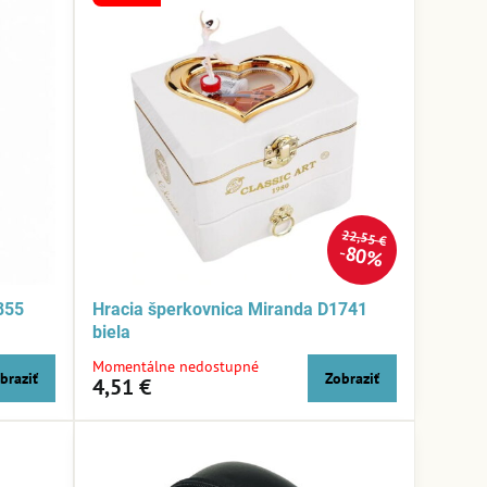
22,55 €
80%
855
Hracia šperkovnica Miranda D1741
biela
Momentálne nedostupné
braziť
Zobraziť
4,51 €