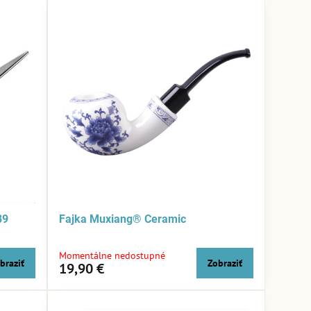
89
Fajka Muxiang® Ceramic
Momentálne nedostupné
braziť
Zobraziť
19,90 €