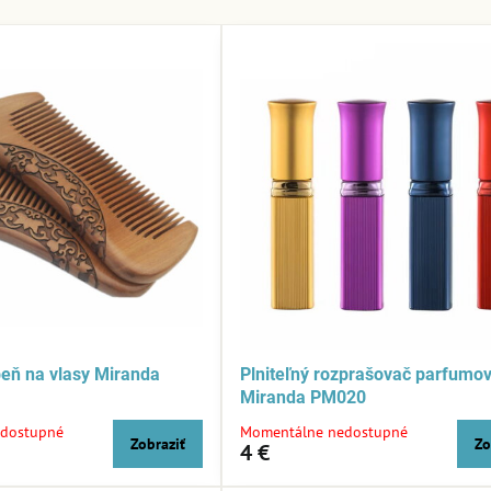
eň na vlasy Miranda
Plniteľný rozprašovač parfumo
Miranda PM020
dostupné
Momentálne nedostupné
Zobraziť
Zo
4 €