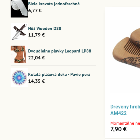
Biela kravata jednofarebná
6,77 €
Nôž Wooden D88
11,79 €
Dvoudielne plavky Leopard LP88
22,04 €
Kulatá plážová deka - Pávie perá
14,35 €
Drevený hreb
AM422
Momentálne ne
7,90 €