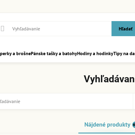
Hľadať
perky a brošne
Pánske tašky a batohy
Hodiny a hodinky
Tipy na da
Vyhľadávan
Nájdené produkty
6