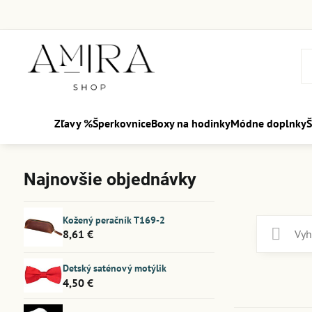
Zľavy %
Šperkovnice
Boxy na hodinky
Módne doplnky
Š
Najnovšie objednávky
Kožený peračník T169-2
8,61 €
Detský saténový motýlik
4,50 €