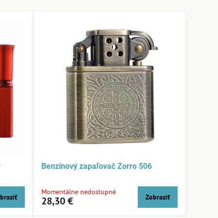
v
Benzínový zapaľovač Zorro 506
Momentálne nedostupné
braziť
Zobraziť
28,30 €