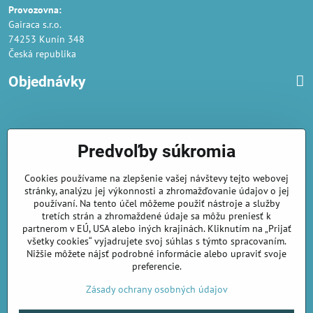
Provozovna:
Gairaca s.r.o.
74253 Kunín 348
Česká republika
Objednávky
Obchodné podmienky
Predvoľby súkromia
Podmienky ochrany osobných údajov
Cookies používame na zlepšenie vašej návštevy tejto webovej
Náklady na dodání a doba dodání
stránky, analýzu jej výkonnosti a zhromažďovanie údajov o jej
Veľkoobchod
- značka Gaira®
používaní. Na tento účel môžeme použiť nástroje a služby
tretích strán a zhromaždené údaje sa môžu preniesť k
AmiraShop je registrovaný na Puncovom úrade.
partnerom v EÚ, USA alebo iných krajinách. Kliknutím na „Prijať
Puncové značky
sú k nahliadnut
tu
.
všetky cookies“ vyjadrujete svoj súhlas s týmto spracovaním.
Nižšie môžete nájsť podrobné informácie alebo upraviť svoje
preferencie.
amirashop.cz/
Zásady ochrany osobných údajov