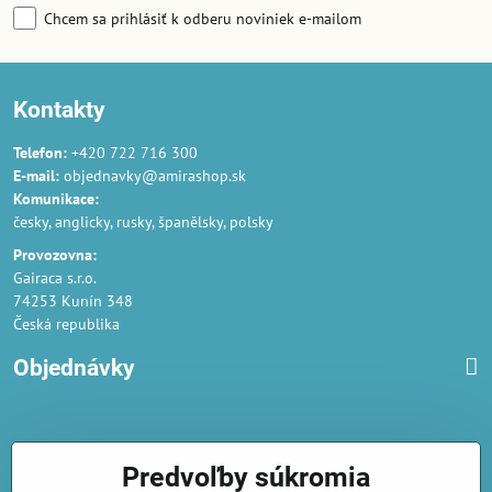
Chcem sa prihlásiť k odberu noviniek e-mailom
Kontakty
Telefon:
+420 722 716 300
E-mail:
objednavky@amirashop.sk
Komunikace:
česky, anglicky, rusky, španělsky, polsky
Provozovna:
Gairaca s.r.o.
74253 Kunín 348
Česká republika
Objednávky
Obchodné podmienky
Predvoľby súkromia
Podmienky ochrany osobných údajov