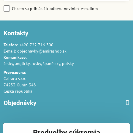
Chcem sa prihlásiť k odberu noviniek e-mailom
Kontakty
Telefon:
+420 722 716 300
E-mail:
objednavky@amirashop.sk
Komunikace:
česky, anglicky, rusky, španělsky, polsky
Provozovna:
Gairaca s.r.o.
74253 Kunín 348
Česká republika
Objednávky
Obchodné podmienky
Predvoľby súkromia