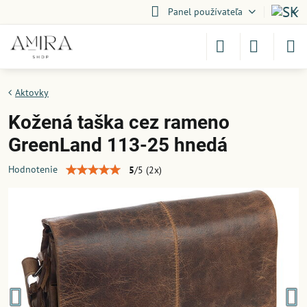
Panel používateľa
Aktovky
Kožená taška cez rameno
GreenLand 113-25 hnedá
Hodnotenie
5
/
5
(
2
x)