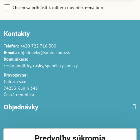
Chcem sa prihlásiť k odberu noviniek e-mailom
Kontakty
Telefon:
+420 722 716 300
E-mail:
objednavky@amirashop.sk
Komunikace:
česky, anglicky, rusky, španělsky, polsky
Provozovna:
Gairaca s.r.o.
74253 Kunín 348
Česká republika
Objednávky
Obchodné podmienky
Predvoľby súkromia